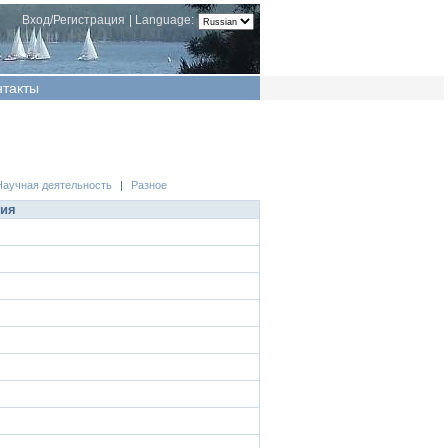
Вход/Регистрация
|
Language:
нтакты
Научная деятельность
|
Разное
ция