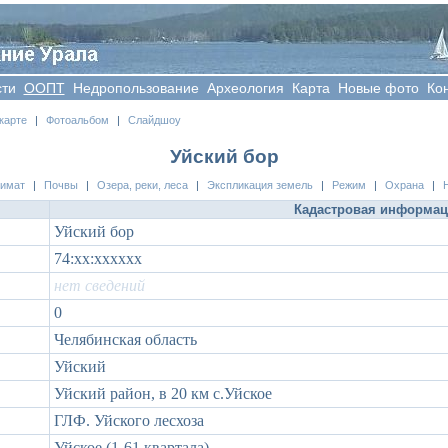
сти
OOПT
Недропользование
Археология
Карта
Новые фото
Ко
карте
|
Фотоальбом
|
Слайдшоу
Уйский бор
лимат
|
Почвы
|
Озера, реки, леса
|
Экспликация земель
|
Режим
|
Охрана
|
Кадастровая информа
Уйский бор
74:xx:xxxxxx
нет сведений
0
Челябинская область
Уйский
Уйский район, в 20 км с.Уйское
ГЛФ. Уйского лесхоза
Уйское (1-61 квартала)