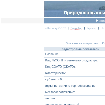
Ново
< К списку ООПТ
|
Подробно
|
Кадастр
|
На 
Основные характеристики
|
К
Кадастровые показатели
Название:
Кад.№ООПТ и земельного.кадастра:
Код СОАТО (ОКАТО):
Кластерность:
субъект РФ:
административно-тер. образование:
месторасположение:
лесхоз:
лесничество (квартала):