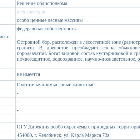
Решение облисполкома
нет сведений
особо ценные лесные массивы
федеральная собственность
мость:
Островной бор, расположен в лесостепной зоне (разнотр
гранита. В древостое преобладает сосна обыкнов
бородавчатой. Богат видовой состав кустарниковой и тр
почвозащитное, водоохранное, научно-познавательное, 
не имеется
Охотничье-промысловые животные
-
-
-
-
ОГУ Дирекция особо охраняемых природных территорий
454000, г. Челябинск, ул. Карла Маркса 72а