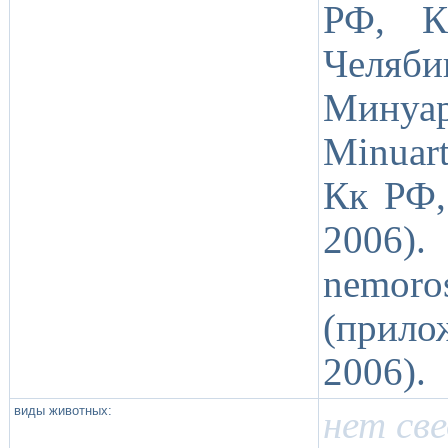
РФ, К
Челяб
Минуа
Minuart
Кк РФ, 
2006).
nemoro
(прило
2006).
виды животных:
нет св