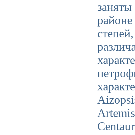
заняты
район
степей
разли
харак
петроф
харак
Aizops
Artemi
Centaur