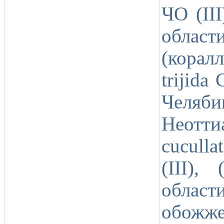
ЧО (II
област
(корал
trijida
Челяб
Неотти
cuculla
(III),
обла
обожже