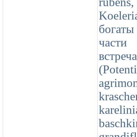
rubens
Koeler
богаты
части
встре
(Poten
agri
krasc
kareli
basc
grandif