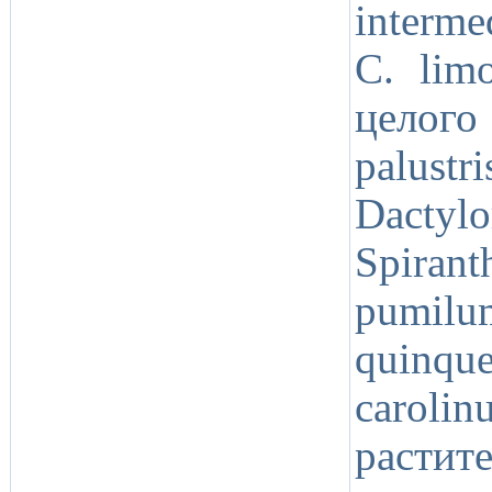
interme
C. limo
целого
palus
Dactylo
Spira
pumilu
quinqu
carol
растит