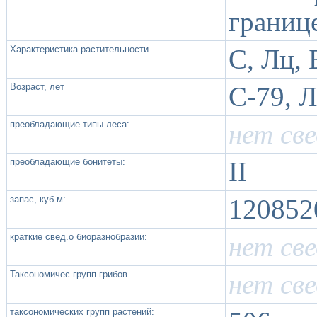
границ
Характеристика растительности
С, Лц, 
Возраст, лет
С-79, Л
преобладающие типы леса:
нет св
преобладающие бонитеты:
II
запас, куб.м:
120852
краткие свед.о биоразнобразии:
нет св
Таксономичес.групп грибов
нет св
таксономических групп растений: