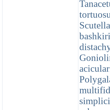
Tanac
tortuos
Scute
bashkir
distac
Gonio
acicul
Polyga
multifi
simplic