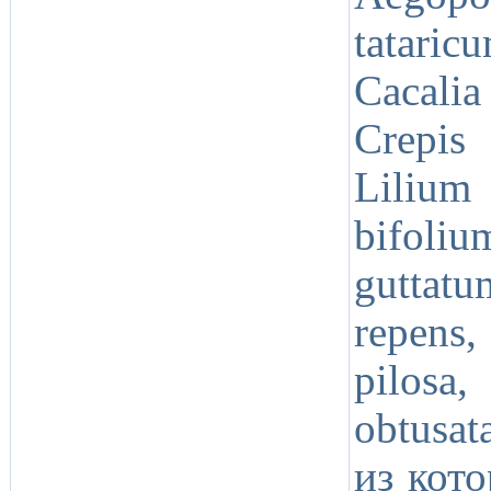
tatari
Cacali
Crepis 
Lilium
bifoliu
guttatu
repens,
pilosa,
obtusat
из кот