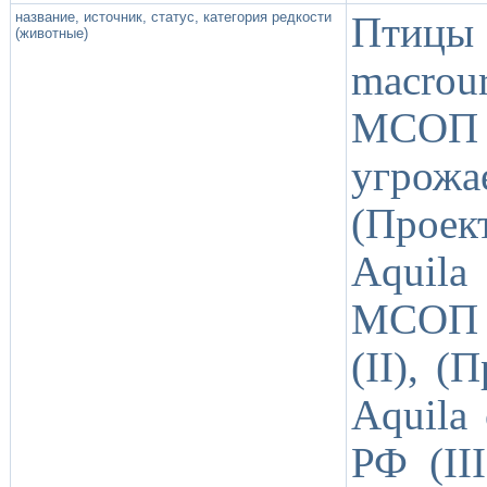
название, источник, статус, категория редкости
Птицы
(животные)
macrou
МСОП 
угрожае
(Проек
Aquila
МСОП (
(II), (
Aquila 
РФ (III