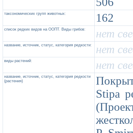
506
таксономических групп животных:
162
список редких видов на ООПТ. Виды грибов:
нет св
название, источник, статус, категория редкости:
нет св
виды растений:
нет св
название, источник, статус, категория редкости
Покрыт
(растения)
Stipa p
(Проек
жесткол
P. Smir