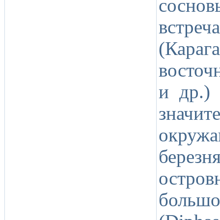
соснов
встре
(Кара
восточ
и др.)
значи
окру
берез
остро
больш