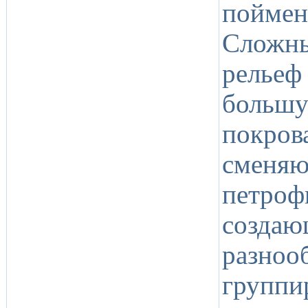
поймен
Сложны
релье
больш
покро
сменяю
петро
созда
разн
групп