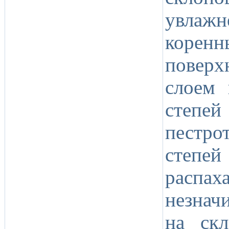
увлаж
коренн
повер
слоем 
степе
пестро
степе
распах
незнач
на ск