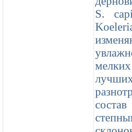
дернов
S. capi
Koeler
измен
увлажн
мелких
лучши
разно
соста
степны
склон