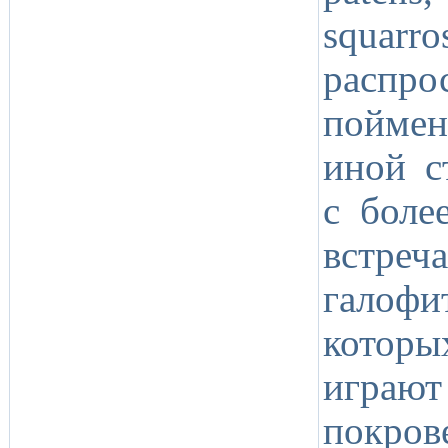
squar
распро
поймен
иной с
с боле
встреч
галоф
котор
играют
покров