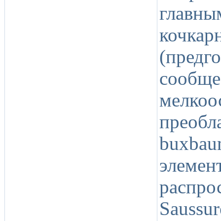
глав
кочка
(предг
сооб
мелко
преобл
buxba
элеме
распро
Saussu