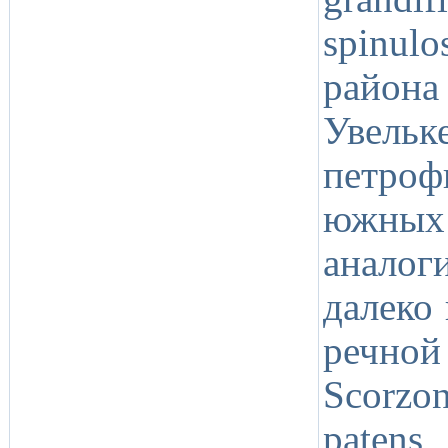
spinul
района
Увельк
петро
южных 
аналог
далеко
речной
Scorzon
patens,