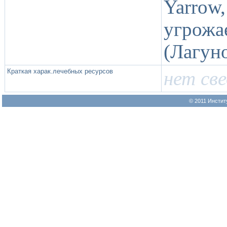
Yarro
угрож
(Лагуно
Краткая харак.лечебных ресурсов
нет св
© 2011 Инстит