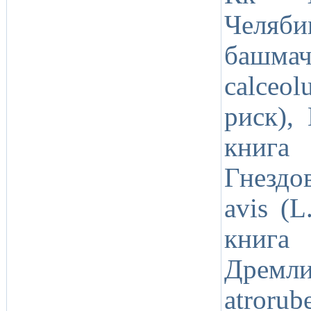
Челяби
башмач
calceo
риск),
книга 
Гнездо
avis (L
книга 
Дремли
atrorub