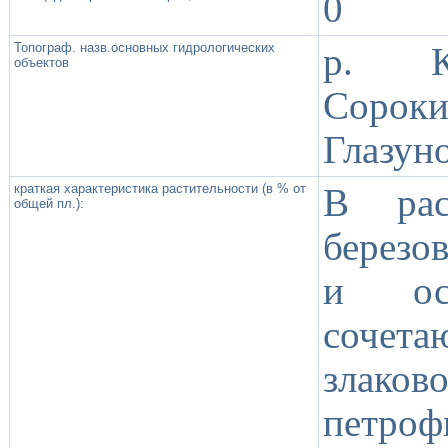
0
Топограф. назв.основных гидрологических
р. Ки
объектов
Сорок
Глазун
краткая характеристика растительности (в % от
В рас
общей пл.):
березо
и ос
сочета
злако
петро