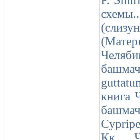
схемы
(слизун
(Матер
Челяби
башмач
guttat
книга 
башма
Cyprip
Кк ЧО