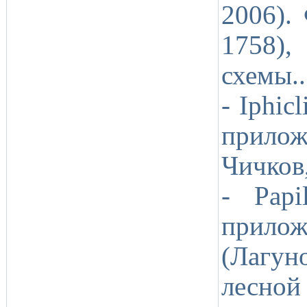
2006).
1758),
схемы.
- Iphic
прилож
Чичков
- Papi
прил
(Лагун
лесной