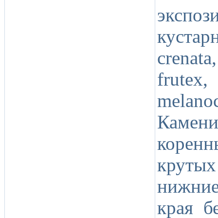
экспоз
куста
crenat
frutex,
melan
Камен
корен
круты
нижние
края б