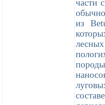
части 
обычно
из Bet
которы
лесных
полог
пород
наносо
луговы
состав