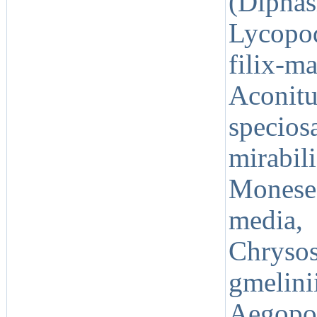
(Diph
Lycopo
filix-
Aconit
specio
mirabi
Monese
media
Chrysos
gmelinii
Aegopo