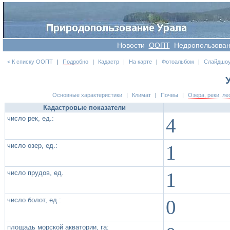
Новости
OOПT
Недропользова
< К списку ООПТ
|
Подробно
|
Кадастр
|
На карте
|
Фотоальбом
|
Слайдшо
Основные характеристики
|
Климат
|
Почвы
|
Озера, реки, ле
Кадастровые показатели
число рек, ед.:
4
число озер, ед.:
1
число прудов, ед.
1
число болот, ед.:
0
площадь морской акватории, га: