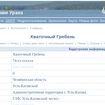
сти
OOПT
Недропользование
Археология
Карта
Новые фото
Ко
карте
|
Фотоальбом
|
Слайдшоу
Хваточный Гребень
лимат
|
Почвы
|
Озера, реки, леса
|
Экспликация земель
|
Режим
|
Охрана
|
Кадастровая информа
Хваточный Гребень
74:xx:xxxxxx
нет сведений
0
Челябинская область
Усть-Катавский
Административная территория г. Усть-Катава
ГЛФ, Усть-Катавский лесхоз
нет сведений