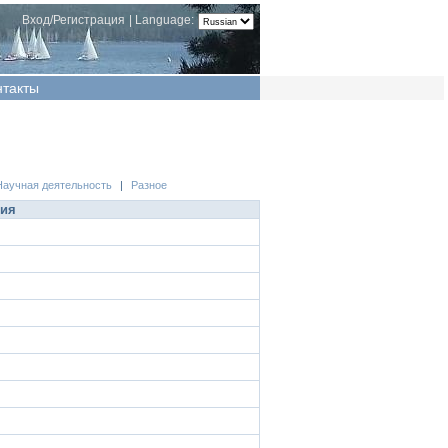
Вход/Регистрация
|
Language:
нтакты
Научная деятельность
|
Разное
ция