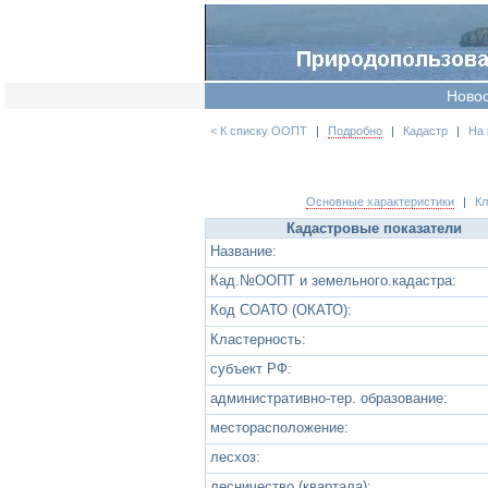
Ново
< К списку ООПТ
|
Подробно
|
Кадастр
|
На 
Основные характеристики
|
К
Кадастровые показатели
Название:
Кад.№ООПТ и земельного.кадастра:
Код СОАТО (ОКАТО):
Кластерность:
субъект РФ:
административно-тер. образование:
месторасположение:
лесхоз:
лесничество (квартала):