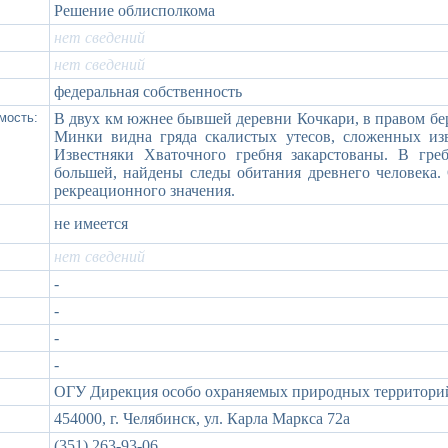
Решение облисполкома
нет сведений
нет сведений
федеральная собственность
мость:
В двух км южнее бывшей деревни Кочкари, в правом бе
Минки видна гряда скалистых утесов, сложенных изв
Известняки Хваточного гребня закарстованы. В гр
большей, найдены следы обитания древнего человека.
рекреационного значения.
не имеется
нет сведений
-
-
-
-
ОГУ Дирекция особо охраняемых природных территорий
454000, г. Челябинск, ул. Карла Маркса 72а
(351) 263-93-06