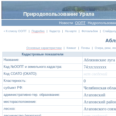
Новости
OOПT
Недропользова
< К списку ООПТ
|
Подробно
|
Кадастр
|
На карте
|
Фотоальбом
|
Слайдшо
Абл
Основные характеристики
|
Климат
|
Почвы
|
Озера, реки, ле
Кадастровые показатели
Название:
Аблязовские луга
Кад.№ООПТ и земельного.кадастра:
74:xx:xxxxxx
Код СОАТО (ОКАТО):
нет сведений
Кластерность:
0
субъект РФ:
Челябинская обла
административно-тер. образование:
Агаповский
месторасположение:
Агаповский райо
лесхоз:
Агаповского совх
лесничество (квартала):
нет сведений