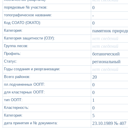
порядковые № участков:
0
топографическое название:
-
Код СОАТО (ОКАТО):
0
Категория:
памятник природ
Категория защитности (ОЗУ):
нет сведений
Группа лесов:
нет сведений
Профиль:
ботанический
Статус:
региональный
Годы создания и реорганизации:
нет сведений
Всего районов:
20
пл.подчиненных ООПТ:
0
для кластерных ООПТ:
0
тип ООПТ:
1
Кластерность:
0
Категория:
5
дата принятия и № документа:
23.10.1989 № 407