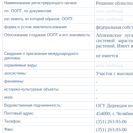
Наименование регистрирующего органа:
Решение облиспо
пл. ООПТ, по документам:
нет сведений
кат.земель из которой образов. ООПТ:
нет сведений
форма и услов.землепользования:
федеральная собс
Обоснование создания ООПТ и его значимость:
Аблязовские луг
системой зараст
растений. Имеет в
Сведения о присвоении международного
не имеется
диплома:
охраняемые виды:
нет сведений
экосистемы:
Участок с высоки
феномены:
-
историко-культурные объекты:
-
иное:
-
Ведомственная подчиненность:
ОГУ Дирекция ос
Почтовый адрес:
454000, г. Челябин
Телефон:
(351) 263-93-06
Факс:
(351) 263-93-06