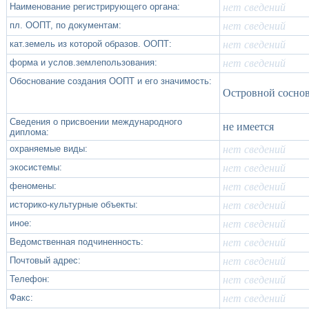
Наименование регистрирующего органа:
нет сведений
пл. ООПТ, по документам:
нет сведений
кат.земель из которой образов. ООПТ:
нет сведений
форма и услов.землепользования:
нет сведений
Обоснование создания ООПТ и его значимость:
Островной соснов
Сведения о присвоении международного
не имеется
диплома:
охраняемые виды:
нет сведений
экосистемы:
нет сведений
феномены:
нет сведений
историко-культурные объекты:
нет сведений
иное:
нет сведений
Ведомственная подчиненность:
нет сведений
Почтовый адрес:
нет сведений
Телефон:
нет сведений
Факс:
нет сведений