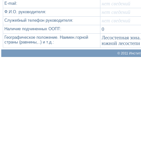
Е-mail:
нет сведений
Ф.И.О. руководителя:
нет сведений
Служебный телефон руководителя:
нет сведений
Наличие подчиненных ООПТ:
0
Географическое положение. Наимен.горной
Лесостепная зона
страны (равнины,..) и т.д.:
южной лесостепи
© 2011 Инстит