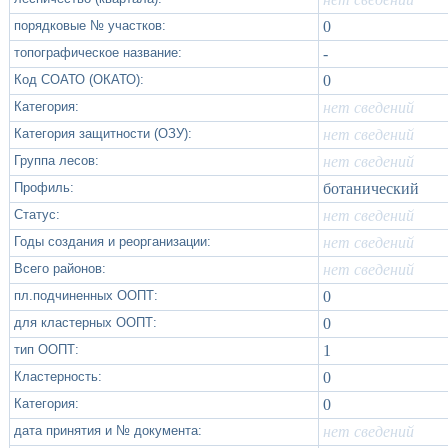
порядковые № участков:
0
топографическое название:
-
Код СОАТО (ОКАТО):
0
Категория:
нет сведений
Категория защитности (ОЗУ):
нет сведений
Группа лесов:
нет сведений
Профиль:
ботанический
Статус:
нет сведений
Годы создания и реорганизации:
нет сведений
Всего районов:
нет сведений
пл.подчиненных ООПТ:
0
для кластерных ООПТ:
0
тип ООПТ:
1
Кластерность:
0
Категория:
0
дата принятия и № документа:
нет сведений