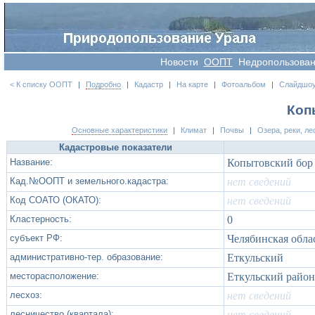
Новости
OOПT
Недропользова
< К списку ООПТ
|
Подробно
|
Кадастр
|
На карте
|
Фотоальбом
|
Слайдшо
Коп
Основные характеристики
|
Климат
|
Почвы
|
Озера, реки, ле
Кадастровые показатели
Название:
Копытовский бор
Кад.№ООПТ и земельного.кадастра:
нет сведений
Код СОАТО (ОКАТО):
нет сведений
Кластерность:
0
субъект РФ:
Челябинская обла
административно-тер. образование:
Еткульский
месторасположение:
Еткульский район
лесхоз:
нет сведений
лесничество (квартала):
нет сведений