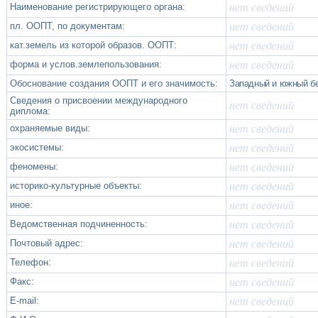
Наименование регистрирующего органа:
нет сведений
пл. ООПТ, по документам:
нет сведений
кат.земель из которой образов. ООПТ:
нет сведений
форма и услов.землепользования:
нет сведений
Обоснование создания ООПТ и его значимость:
Западный и южный б
Сведения о присвоении международного
нет сведений
диплома:
охраняемые виды:
нет сведений
экосистемы:
нет сведений
феномены:
нет сведений
историко-культурные объекты:
нет сведений
иное:
нет сведений
Ведомственная подчиненность:
нет сведений
Почтовый адрес:
нет сведений
Телефон:
нет сведений
Факс:
нет сведений
Е-mail:
нет сведений