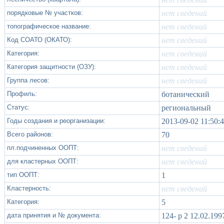
порядковые № участков:
нет сведений
топографическое название:
нет сведений
Код СОАТО (ОКАТО):
нет сведений
Категория:
нет сведений
Категория защитности (ОЗУ):
нет сведений
Группа лесов:
нет сведений
Профиль:
ботанический
Статус:
региональный
Годы создания и реорганизации:
2013-09-02 11:50:
Всего районов:
70
пл.подчиненных ООПТ:
нет сведений
для кластерных ООПТ:
нет сведений
тип ООПТ:
1
Кластерность:
нет сведений
Категория:
5
дата принятия и № документа:
124- р 2 12.02.199