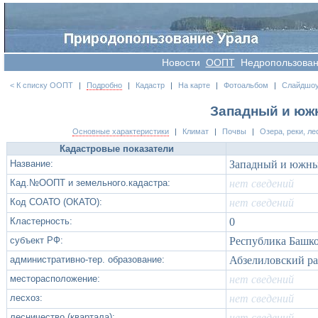
Новости
OOПT
Недропользова
< К списку ООПТ
|
Подробно
|
Кадастр
|
На карте
|
Фотоальбом
|
Слайдшо
Западный и юж
Основные характеристики
|
Климат
|
Почвы
|
Озера, реки, ле
Кадастровые показатели
Название:
Западный и южный
Кад.№ООПТ и земельного.кадастра:
нет сведений
Код СОАТО (ОКАТО):
нет сведений
Кластерность:
0
субъект РФ:
Республика Башк
административно-тер. образование:
Абзелиловский р
месторасположение:
нет сведений
лесхоз:
нет сведений
лесничество (квартала):
нет сведений