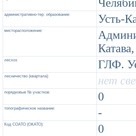
Челяби
административно-тер. образование:
Усть-К
месторасположение:
Админи
Катава,
лесхоз:
ГЛФ. У
лесничество (квартала):
нет св
порядковые № участков:
0
топографическое название:
-
Код СОАТО (ОКАТО):
0