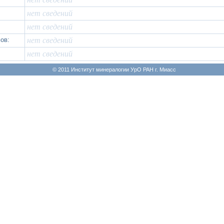
нет сведений
нет сведений
ов:
нет сведений
нет сведений
© 2011 Институт минералогии УрО РАН г. Миасс