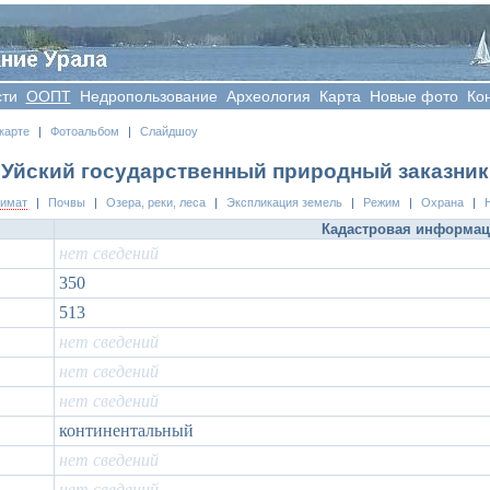
сти
OOПT
Недропользование
Археология
Карта
Новые фото
Ко
карте
|
Фотоальбом
|
Слайдшоу
Уйский государственный природный заказник
лимат
|
Почвы
|
Озера, реки, леса
|
Экспликация земель
|
Режим
|
Охрана
|
Кадастровая информа
нет сведений
350
513
нет сведений
нет сведений
нет сведений
континентальный
нет сведений
нет сведений