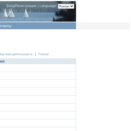
Вход/Регистрация
|
Language:
нтакты
Научная деятельность
|
Разное
ция