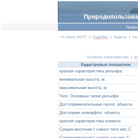
Ново
< К списку ООПТ
|
Подробно
|
Кадастр
|
На 
Основные характеристики
|
К
Кадастровые показатели
краткая характеристика рельефа:
минимальная высота, м:
максимальная высота, м:
%пл. Основных типов рельефа
Достопримечательные геолог. объекты
Достоприм.геоморфол. объекты
краткая характеристика климата:
Средне-месячная t самого тепл.мес,С:
Средне-месячная t самого хол.мес,С: