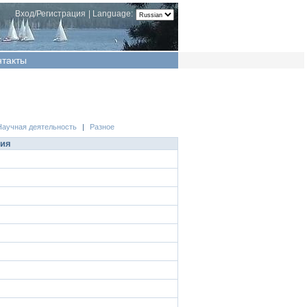
Вход/Регистрация
|
Language:
нтакты
Научная деятельность
|
Разное
ция