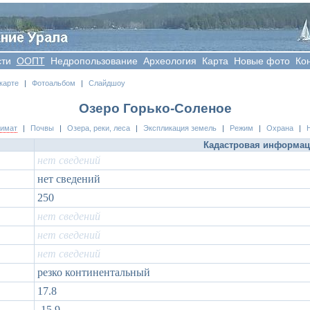
сти
OOПT
Недропользование
Археология
Карта
Новые фото
Ко
карте
|
Фотоальбом
|
Слайдшоу
Озеро Горько-Соленое
лимат
|
Почвы
|
Озера, реки, леса
|
Экспликация земель
|
Режим
|
Охрана
|
Кадастровая информа
нет сведений
нет сведений
250
нет сведений
нет сведений
нет сведений
резко континентальный
17.8
-15.9