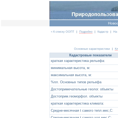
Ново
< К списку ООПТ
|
Подробно
|
Кадастр
|
На 
Основные характеристики
|
К
Кадастровые показатели
краткая характеристика рельефа:
минимальная высота, м:
максимальная высота, м:
%пл. Основных типов рельефа
Достопримечательные геолог. объекты
Достоприм.геоморфол. объекты
краткая характеристика климата:
Средне-месячная t самого тепл.мес,С:
Средне-месячная t самого хол.мес,С: