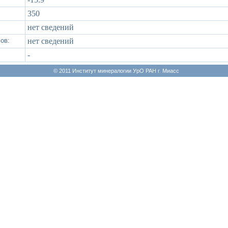
350
нет сведений
ов:
нет сведений
-
© 2011 Институт минералогии УрО РАН г. Миасс