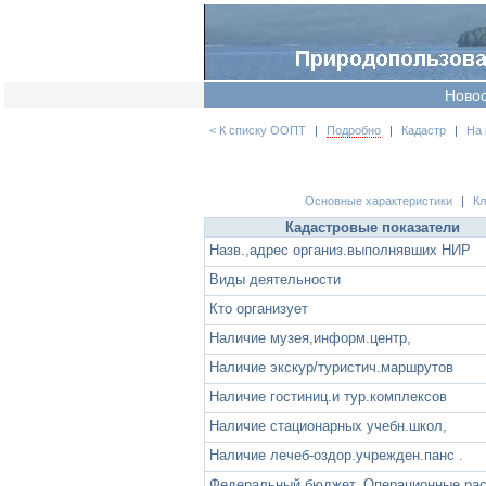
Ново
< К списку ООПТ
|
Подробно
|
Кадастр
|
На 
Основные характеристики
|
К
Кадастровые показатели
Назв.,адрес организ.выполнявших НИР
Виды деятельности
Кто организует
Наличие музея,информ.центр,
Наличие экскур/туристич.маршрутов
Наличие гостиниц.и тур.комплексов
Наличие стационарных учебн.школ,
Наличие лечеб-оздор.учрежден.панс .
Федеральный бюджет. Операционные ра