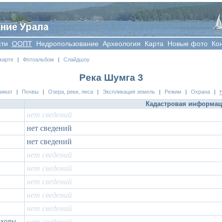
сти
OOПT
Недропользование
Археология
Карта
Новые фото
Ко
карте
|
Фотоальбом
|
Слайдшоу
Река Шумга 3
лимат
|
Почвы
|
Озера, реки, леса
|
Экспликация земель
|
Режим
|
Охрана
|
Кадастровая информа
нет сведений
нет сведений
нет сведений
нет сведений
нет сведений
нет сведений
нет сведений
нет сведений
сходы
нет сведений