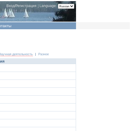
Вход/Регистрация
|
Language:
нтакты
Научная деятельность
|
Разное
ция