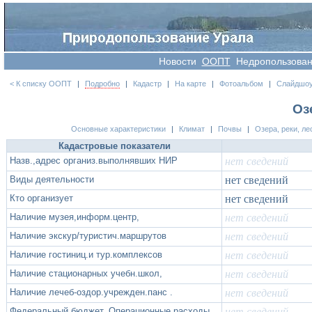
Новости
OOПT
Недропользова
< К списку ООПТ
|
Подробно
|
Кадастр
|
На карте
|
Фотоальбом
|
Слайдшо
Оз
Основные характеристики
|
Климат
|
Почвы
|
Озера, реки, ле
Кадастровые показатели
Назв.,адрес организ.выполнявших НИР
нет сведений
Виды деятельности
нет сведений
Кто организует
нет сведений
Наличие музея,информ.центр,
нет сведений
Наличие экскур/туристич.маршрутов
нет сведений
Наличие гостиниц.и тур.комплексов
нет сведений
Наличие стационарных учебн.школ,
нет сведений
Наличие лечеб-оздор.учрежден.панс .
нет сведений
Федеральный бюджет. Операционные расходы
нет сведений