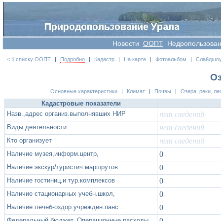
Новости
OOПT
Недропользова
< К списку ООПТ
|
Подробно
|
Кадастр
|
На карте
|
Фотоальбом
|
Слайдшо
О
Основные характеристики
|
Климат
|
Почвы
|
Озера, реки, ле
Кадастровые показатели
Назв.,адрес организ.выполнявших НИР
нет сведений
Виды деятельности
нет сведений
Кто организует
нет сведений
Наличие музея,информ.центр,
0
Наличие экскур/туристич.маршрутов
0
Наличие гостиниц.и тур.комплексов
0
Наличие стационарных учебн.школ,
0
Наличие лечеб-оздор.учрежден.панс .
0
Федеральный бюджет. Операционные расходы
0