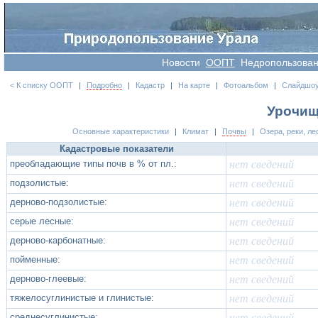
Новости
OOПT
Недропользова
< К списку ООПТ
|
Подробно
|
Кадастр
|
На карте
|
Фотоальбом
|
Слайдшо
Урочищ
Основные характеристики
|
Климат
|
Почвы
|
Озера, реки, ле
Кадастровые показатели
преобладающие типы почв в % от пл.:
нет сведений
подзолистые:
нет сведений
дерново-подзолистые:
нет сведений
серые лесные:
нет сведений
дерново-карбонатные:
нет сведений
пойменные:
нет сведений
дерново-глеевые:
нет сведений
тяжелосуглинистые и глинистые:
нет сведений
среднесуглинистые:
нет сведений