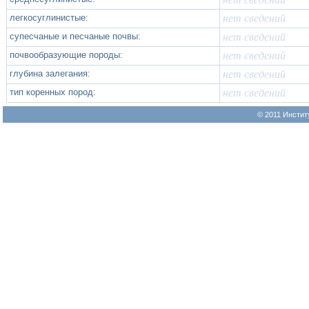
легкосуглинистые:
нет сведений
супесчаные и песчаные почвы:
нет сведений
почвообразующие породы:
нет сведений
глубина залегания:
нет сведений
тип коренных пород:
нет сведений
© 2011 Инстит