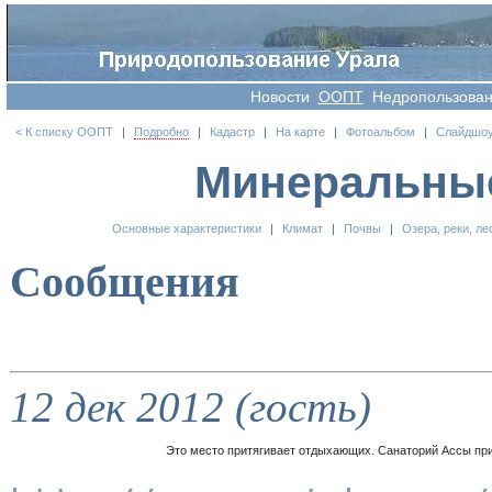
Новости
OOПT
Недропользова
< К списку ООПТ
|
Подробно
|
Кадастр
|
На карте
|
Фотоальбом
|
Слайдшо
Минеральные
Основные характеристики
|
Климат
|
Почвы
|
Озера, реки, ле
Сообщения
12 дек 2012
(гость)
Это место притягивает отдыхающих. Санаторий Ассы приз