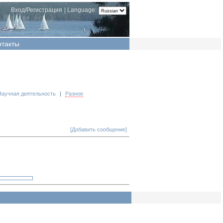
Вход/Регистрация
|
Language:
нтакты
Научная деятельность
|
Разное
[Добавить сообщение]