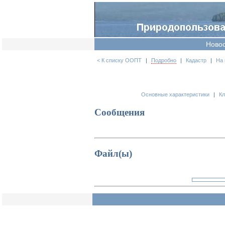
Ново
< К списку ООПТ
|
Подробно
|
Кадастр
|
На 
Основные характеристики
|
К
Сообщения
Файл(ы)