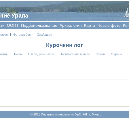
сти
OOПT
Недропользование
Археология
Карта
Новые фото
Ко
карте
|
Фотоальбом
|
Слайдшоу
Курочкин лог
лимат
|
Почвы
|
Озера, реки, леса
|
Экспликация земель
|
Режим
|
Охрана
|
© 2011 Институт минералогии УрО РАН г. Миасс