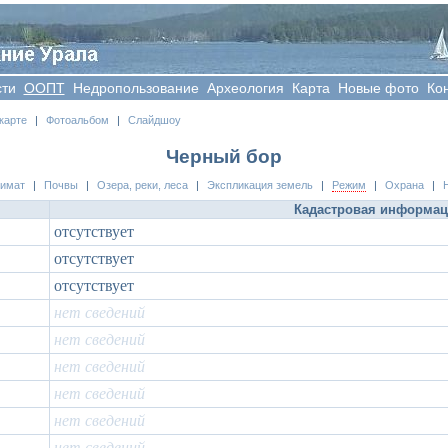
сти
OOПT
Недропользование
Археология
Карта
Новые фото
Ко
карте
|
Фотоальбом
|
Слайдшоу
Черный бор
лимат
|
Почвы
|
Озера, реки, леса
|
Экспликация земель
|
Режим
|
Охрана
|
Кадастровая информа
отсутствует
отсутствует
отсутствует
нет сведений
нет сведений
нет сведений
нет сведений
нет сведений
нет сведений