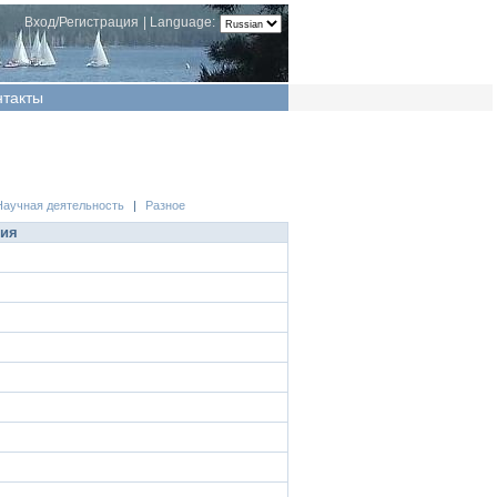
Вход/Регистрация
|
Language:
нтакты
Научная деятельность
|
Разное
ция