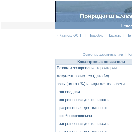
Ново
< К списку ООПТ
|
Подробно
|
Кадастр
|
На 
Основные характеристики
|
К
Кадастровые показатели
Режим и зонирование территории:
документ зонир.тер.(дата.№):
зоны (пл.га / %) и виды деятельности:
- заповедная:
- запрещенная деятельность:
- разрешенная деятельность:
- особо охраняемая:
- запрещенная деятельность:
- разрешенная деятельность: