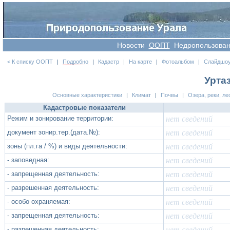
Новости
OOПT
Недропользова
< К списку ООПТ
|
Подробно
|
Кадастр
|
На карте
|
Фотоальбом
|
Слайдшо
Урта
Основные характеристики
|
Климат
|
Почвы
|
Озера, реки, ле
Кадастровые показатели
Режим и зонирование территории:
нет сведений
документ зонир.тер.(дата.№):
нет сведений
зоны (пл.га / %) и виды деятельности:
нет сведений
- заповедная:
нет сведений
- запрещенная деятельность:
нет сведений
- разрешенная деятельность:
нет сведений
- особо охраняемая:
нет сведений
- запрещенная деятельность:
нет сведений
- разрешенная деятельность:
нет сведений