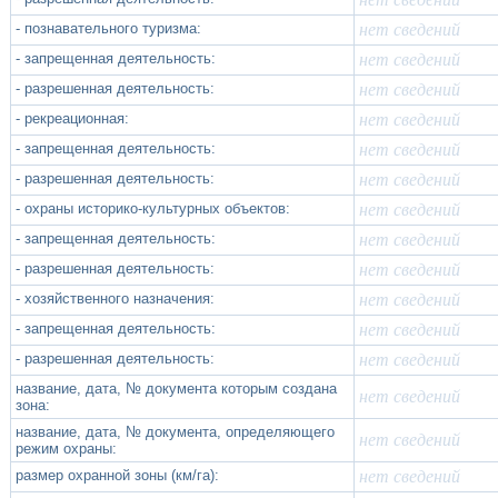
- познавательного туризма:
нет сведений
- запрещенная деятельность:
нет сведений
- разрешенная деятельность:
нет сведений
- рекреационная:
нет сведений
- запрещенная деятельность:
нет сведений
- разрешенная деятельность:
нет сведений
- охраны историко-культурных объектов:
нет сведений
- запрещенная деятельность:
нет сведений
- разрешенная деятельность:
нет сведений
- хозяйственного назначения:
нет сведений
- запрещенная деятельность:
нет сведений
- разрешенная деятельность:
нет сведений
название, дата, № документа которым создана
нет сведений
зона:
название, дата, № документа, определяющего
нет сведений
режим охраны:
размер охранной зоны (км/га):
нет сведений