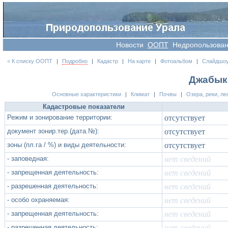
Новости
OOПT
Недропользова
< К списку ООПТ
|
Подробно
|
Кадастр
|
На карте
|
Фотоальбом
|
Слайдшо
Джабык
Основные характеристики
|
Климат
|
Почвы
|
Озера, реки, ле
Кадастровые показатели
Режим и зонирование территории:
отсутствует
документ зонир.тер.(дата.№):
отсутствует
зоны (пл.га / %) и виды деятельности:
отсутствует
- заповедная:
нет сведений
- запрещенная деятельность:
нет сведений
- разрешенная деятельность:
нет сведений
- особо охраняемая:
нет сведений
- запрещенная деятельность:
нет сведений
- разрешенная деятельность:
нет сведений