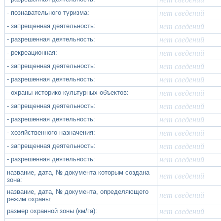
- познавательного туризма:
нет сведений
- запрещенная деятельность:
нет сведений
- разрешенная деятельность:
нет сведений
- рекреационная:
нет сведений
- запрещенная деятельность:
нет сведений
- разрешенная деятельность:
нет сведений
- охраны историко-культурных объектов:
нет сведений
- запрещенная деятельность:
нет сведений
- разрешенная деятельность:
нет сведений
- хозяйственного назначения:
нет сведений
- запрещенная деятельность:
нет сведений
- разрешенная деятельность:
нет сведений
название, дата, № документа которым создана
нет сведений
зона:
название, дата, № документа, определяющего
нет сведений
режим охраны:
размер охранной зоны (км/га):
нет сведений