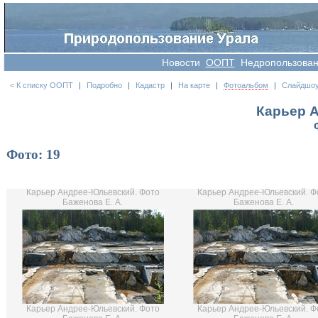
Новости
OOПT
Недропользова
< К списку ООПТ
|
Подробно
|
Кадастр
|
На карте
|
Фотоальбом
|
Слайдшо
Карьер 
Фото: 19
Карьер Андрее-Юльевский. Фото
Карьер Андрее-Юльевский. Ф
Баженова Е. А.
Баженова Е. А.
Карьер Андрее-Юльевский. Фото
Карьер Андрее-Юльевский. Ф