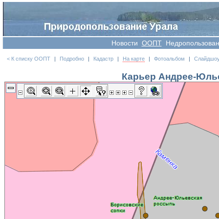
Новости
OOПT
Недропользова
< К списку ООПТ
|
Подробно
|
Кадастр
|
На карте
|
Фотоальбом
|
Слайдшо
Карьер Андрее-Юль