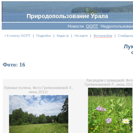
Новости
OOПT
Недропользова
< К списку ООПТ
|
Подробно
|
Кадастр
|
На карте
|
Фотоальбом
|
Слайдшо
Лу
Фото: 16
Лук рядом с ромашкой. Фот
Гребенниковой Л., июнь 2012
Луковая поляна. Фото Гребенниковой Л.,
июнь 2012г.