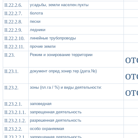
II.22.2.6.
усадьбы, земли населен.пукты
II.22.2.7.
болота
II.22.2.8.
пески
II.22.2.9.
ледники
II.22.2.10.
линейные трубопроводы
II.22.2.11.
прочие земли
II.23.
Режим и зонирование территории
от
II.23.1.
документ опред.зонир.тер.(дата.№)
от
II.23.2.
зоны (пл.га / %) и виды деятельности:
от
II.23.2.1.
заповедная
II.23.2.1.1.
запрещенная деятельность
II.23.2.1.2.
разрешенная деятельность
II.23.2.2.
особо охраняемая
II.23.2.2.1.
запрещенная деятельность