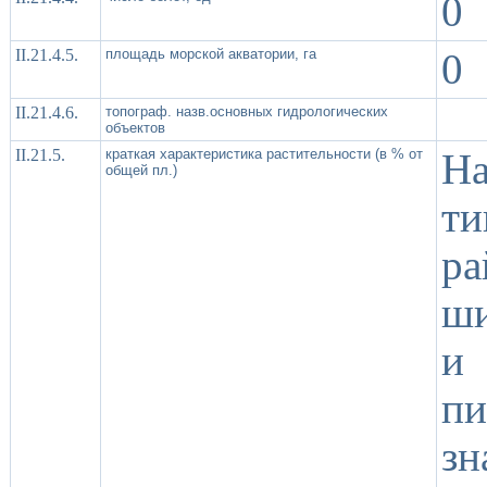
0
II.21.4.5.
площадь морской акватории, га
0
II.21.4.6.
топограф. назв.основных гидрологических
объектов
II.21.5.
краткая характеристика растительности (в % от
Н
общей пл.)
ти
р
ши
и 
п
зн