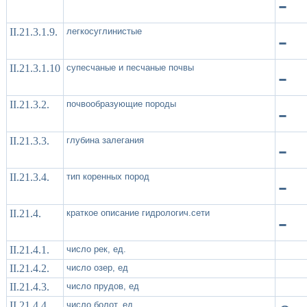
-
II.21.3.1.9.
легкосуглинистые
-
II.21.3.1.10
супесчаные и песчаные почвы
-
II.21.3.2.
почвообразующие породы
-
II.21.3.3.
глубина залегания
-
II.21.3.4.
тип коренных пород
-
II.21.4.
краткое описание гидрологич.сети
-
II.21.4.1.
число рек, ед.
II.21.4.2.
число озер, ед
II.21.4.3.
число прудов, ед
II.21.4.4.
число болот, ед