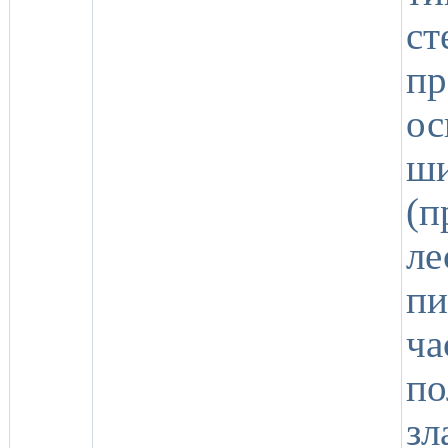
с
п
ос
ши
(
ле
п
ч
по
зл