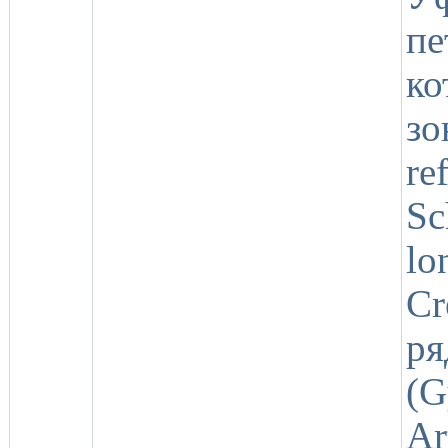
пе
ко
з
re
Sc
lo
Cr
ря
(
Ar