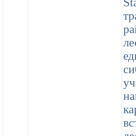
S
тр
ра
ле
е
с
у
н
к
вс
ле