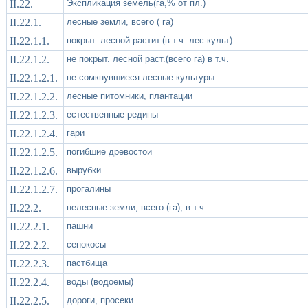
II.22.
Экспликация земель(га,% от пл.)
II.22.1.
лесные земли, всего ( га)
II.22.1.1.
покрыт. лесной растит.(в т.ч. лес-культ)
II.22.1.2.
не покрыт. лесной раст.(всего га) в т.ч.
II.22.1.2.1.
не сомкнувшиеся лесные культуры
II.22.1.2.2.
лесные питомники, плантации
II.22.1.2.3.
естественные редины
II.22.1.2.4.
гари
II.22.1.2.5.
погибшие древостои
II.22.1.2.6.
вырубки
II.22.1.2.7.
прогалины
II.22.2.
нелесные земли, всего (га), в т.ч
II.22.2.1.
пашни
II.22.2.2.
сенокосы
II.22.2.3.
пастбища
II.22.2.4.
воды (водоемы)
II.22.2.5.
дороги, просеки