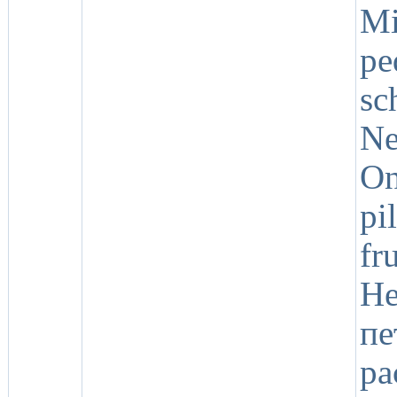
Mi
p
sc
Ne
On
pi
fr
Н
пе
р