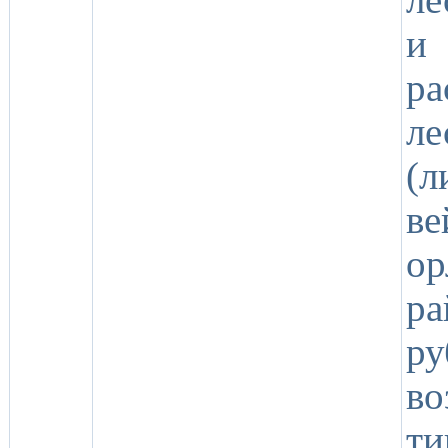
и
ра
ле
(л
ве
ор
р
р
во
т