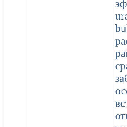
э
ur
b
ра
р
с
з
ос
вс
от