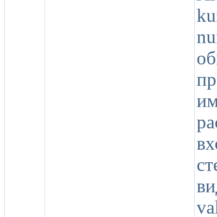
k
nu
о
пр
и
ра
вх
ст
ви
va