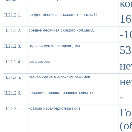
ко
II.21.2.1.
средне-месячная t самого тепл.мес,С
16
II.21.2.2.
средне-месячная t самого хол.мес,С
-1
II.21.2.3.
годовая сумма осадков , мм
53
II.21.2.4.
роза ветров
не
II.21.2.5.
разнообразие микроклим.режимов
не
II.21.2.6.
периодич. проявл. опасных клим. явл.
-
II.21.3.
краткая характеристика почв
Г
(о