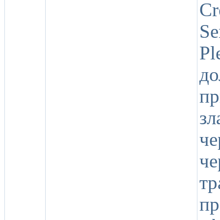
Cr
S
Pl
д
п
з
че
ч
т
пр