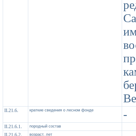
ре
Ca
им
в
п
к
бе
Ве
II.21.6.
краткие сведения о лесном фонде
-
II.21.6.1.
породный состав
II.21.6.2.
возраст, лет