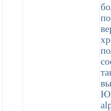
бо
по
ве
хр
п
с
т
вы
Ю
al