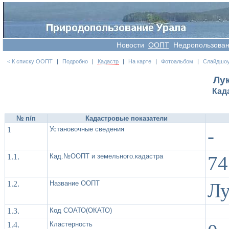
Новости
OOПT
Недропользова
< К списку ООПТ
|
Подробно
|
Кадастр
|
На карте
|
Фотоальбом
|
Слайдшо
Лу
Кад
№ п/п
Кадастровые показатели
1
Установочные сведения
-
1.1.
Кад.№ООПТ и земельного.кадастра
74
1.2.
Название ООПТ
Лу
1.3.
Код СОАТО(ОКАТО)
1.4.
Кластерность