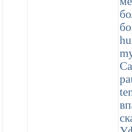
ме
б
б
hu
my
Ca
pa
te
вп
ск
Уф