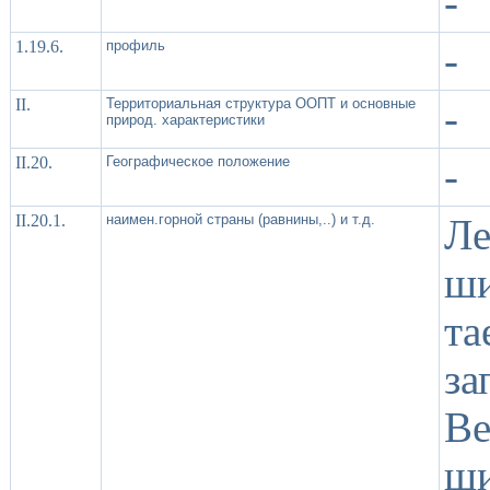
-
1.19.6.
профиль
-
II.
Территориальная структура ООПТ и основные
-
природ. характеристики
II.20.
Географическое положение
-
II.20.1.
наимен.горной страны (равнины,..) и т.д.
Ле
ш
т
з
В
ши