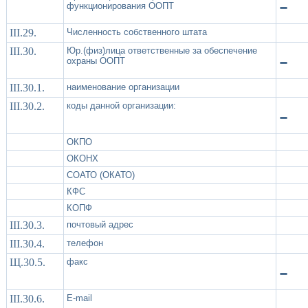
-
функционирования ООПТ
III.29.
Численность собственного штата
III.30.
Юр.(физ)лица ответственные за обеспечение
-
охраны ООПТ
III.30.1.
наименование организации
III.30.2.
коды данной организации:
-
ОКПО
ОКОНХ
СОАТО (ОКАТО)
КФС
КОПФ
III.30.3.
почтовый адрес
III.30.4.
телефон
Щ.30.5.
факс
-
III.30.6.
Е-mail