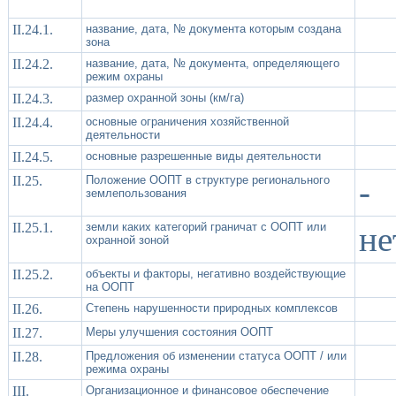
II.24.1.
название, дата, № документа которым создана
зона
II.24.2.
название, дата, № документа, определяющего
режим охраны
II.24.3.
размер охранной зоны (км/га)
II.24.4.
основные ограничения хозяйственной
деятельности
II.24.5.
основные разрешенные виды деятельности
II.25.
Положение ООПТ в структуре регионального
-
землепользования
II.25.1.
земли каких категорий граничат с ООПТ или
не
охранной зоной
II.25.2.
объекты и факторы, негативно воздействующие
на ООПТ
II.26.
Степень нарушенности природных комплексов
II.27.
Меры улучшения состояния ООПТ
II.28.
Предложения об изменении статуса ООПТ / или
режима охраны
III.
Организационное и финансовое обеспечение