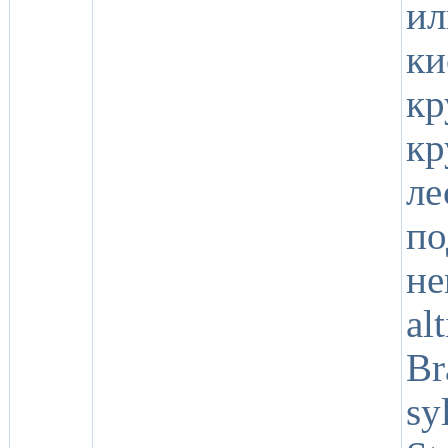
и
к
к
к
л
п
н
a
Br
sy