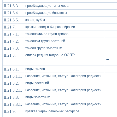
II.21.6.3.
преобладающие типы леса
II.21.6.4.
преобладающие бонитеты
II.21.6.5.
запас, куб.м
II.21.7.
краткие свед.о биоразнобразии
II.21.7.1.
таксономичес.групп грибов
II.21.7.2.
таксоном.групп растений
II.21.7.3.
таксон.групп животных
II.21.8.
список редких видов на ООПТ:
-
II.21.8.1.
виды грибов
II.21.8.1.1.
название, источник, статус, категория редкости
II.21.8.2.
виды растений
II.21.8.2.1.
название, источник, статус, категория редкости
II.21.8.3.
виды животных
II.21.8.3.1.
название, источник, статус, категория редкости
II.21.9.
краткая харак.лечебных ресурсов