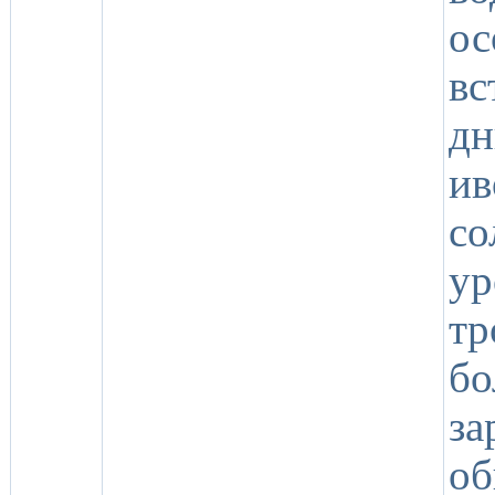
ос
вс
д
ив
со
у
тр
б
за
о