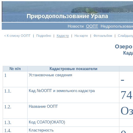
Новости
OOПT
Недропользова
< К списку ООПТ
|
Подробно
|
Кадастр
|
На карте
|
Фотоальбом
|
Слайдшо
Озеро
Кад
№ п/п
Кадастровые показатели
1
Установочные сведения
-
1.1.
Кад.№ООПТ и земельного.кадастра
74
1.2.
Название ООПТ
Оз
1.3.
Код СОАТО(ОКАТО)
1.4.
Кластерность