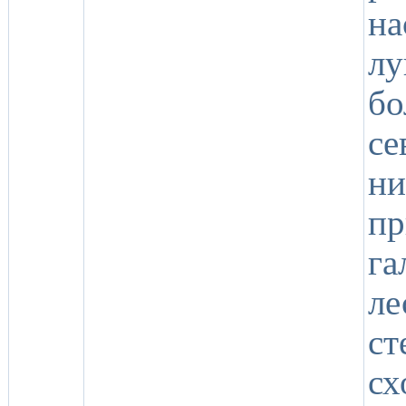
на
лу
бо
се
н
п
г
ле
ст
с