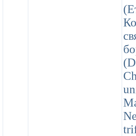
(
К
св
б
(D
Ch
un
M
Ne
tr