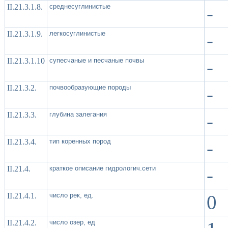
II.21.3.1.8.
среднесуглинистые
-
II.21.3.1.9.
легкосуглинистые
-
II.21.3.1.10
супесчаные и песчаные почвы
-
II.21.3.2.
почвообразующие породы
-
II.21.3.3.
глубина залегания
-
II.21.3.4.
тип коренных пород
-
II.21.4.
краткое описание гидрологич.сети
-
II.21.4.1.
число рек, ед.
0
II.21.4.2.
число озер, ед