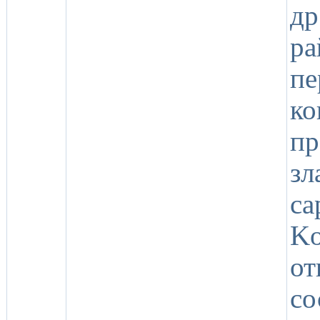
др
р
пе
ко
п
зл
ca
Ko
о
со