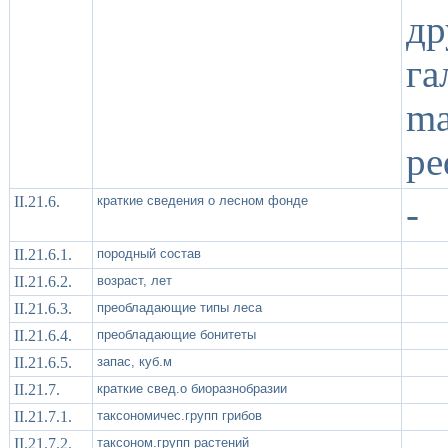
д
г
m
pe
II.21.6.
краткие сведения о лесном фонде
-
II.21.6.1.
породный состав
II.21.6.2.
возраст, лет
II.21.6.3.
преобладающие типы леса
II.21.6.4.
преобладающие бонитеты
II.21.6.5.
запас, куб.м
II.21.7.
краткие свед.о биоразнобразии
II.21.7.1.
таксономичес.групп грибов
II.21.7.2.
таксоном.групп растений