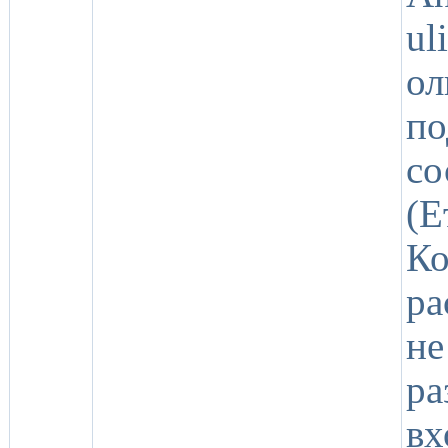
ul
ол
по
с
(
К
ра
н
ра
в