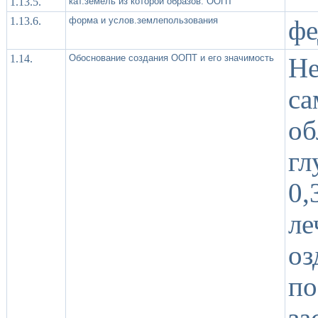
1.13.5.
кат.земель из которой образов. ООПТ
1.13.6.
форма и услов.землепользования
фе
1.14.
Обоснование создания ООПТ и его значимость
Н
с
о
гл
0,
л
о
п
з