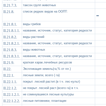
II.21.7.3.
таксон.групп животных
II.21.8.
список редких видов на ООПТ:
-
II.21.8.1.
виды грибов
II.21.8.1.1.
название, источник, статус, категория редкости
II.21.8.2.
виды растений
II.21.8.2.1.
название, источник, статус, категория редкости
II.21.8.3.
виды животных
II.21.8.3.1.
название, источник, статус, категория редкости
II.21.9.
краткая харак.лечебных ресурсов
II.22.
Экспликация земель(га,% от пл.)
II.22.1.
лесные земли, всего ( га)
II.22.1.1.
покрыт. лесной растит.(в т.ч. лес-культ)
II.22.1.2.
не покрыт. лесной раст.(всего га) в т.ч.
II.22.1.2.1.
не сомкнувшиеся лесные культуры
II.22.1.2.2.
лесные питомники, плантации