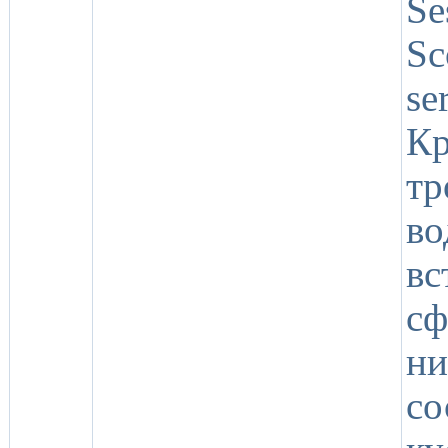
Se
Sc
se
К
т
в
в
сф
ни
со