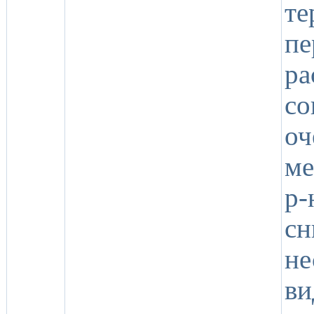
т
п
ра
со
оч
ме
р-
с
не
ви