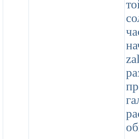
т
со
ч
н
za
ра
пр
г
ра
о