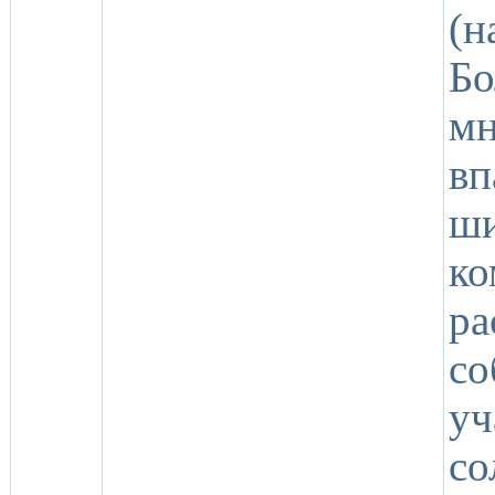
(н
Б
м
в
ш
к
ра
с
уч
со