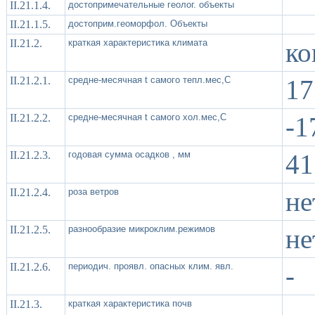
II.21.1.4.
достопримечательные геолог. объекты
II.21.1.5.
достоприм.геоморфол. Объекты
II.21.2.
краткая характеристика климата
ко
II.21.2.1.
средне-месячная t самого тепл.мес,С
17
II.21.2.2.
средне-месячная t самого хол.мес,С
-1
II.21.2.3.
годовая сумма осадков , мм
41
II.21.2.4.
роза ветров
не
II.21.2.5.
разнообразие микроклим.режимов
не
II.21.2.6.
периодич. проявл. опасных клим. явл.
-
II.21.3.
краткая характеристика почв
-