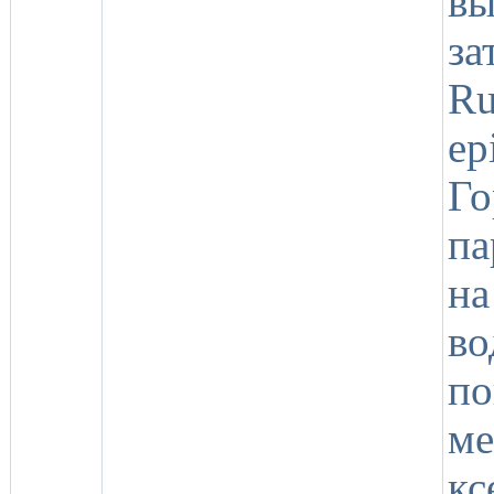
в
за
Ru
ep
Го
па
н
в
п
ме
кс