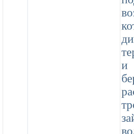
во
ко
д
те
и 
б
р
т
за
во