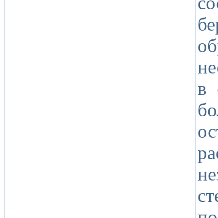
с
б
об
не
в 
б
о
р
н
с
п