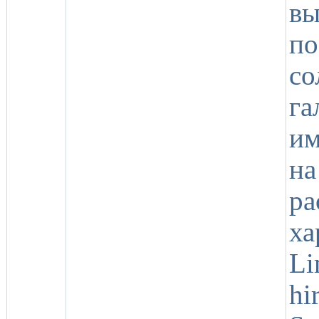
в
п
со
га
им
н
р
ха
Li
hi