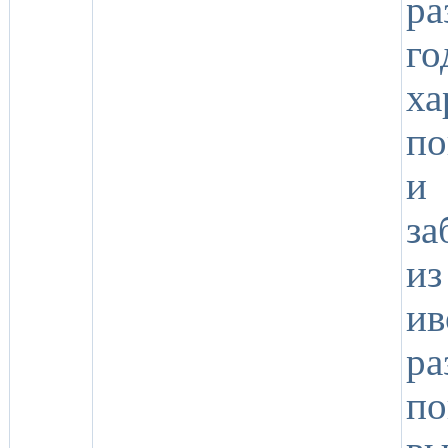
р
г
х
по
и
за
из
и
р
по