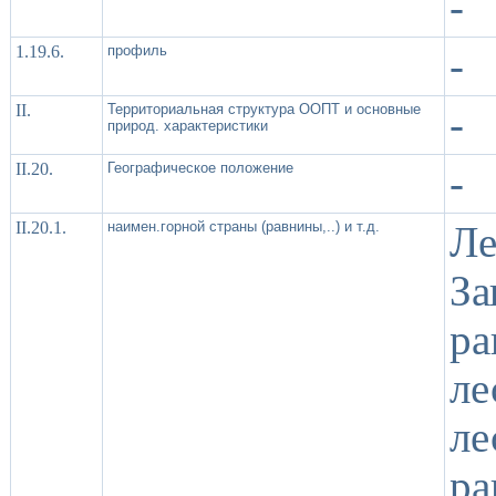
-
1.19.6.
профиль
-
II.
Территориальная структура ООПТ и основные
-
природ. характеристики
II.20.
Географическое положение
-
II.20.1.
наимен.горной страны (равнины,..) и т.д.
Ле
За
р
л
ле
ра