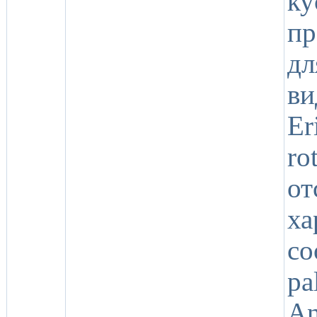
к
пр
дл
ви
Er
ro
о
ха
со
pa
An