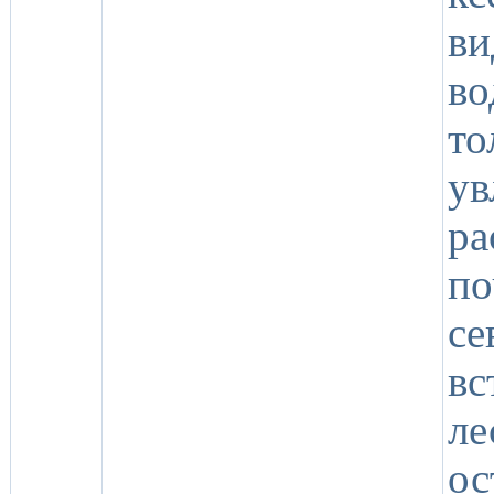
в
во
т
у
р
п
се
вс
л
ос