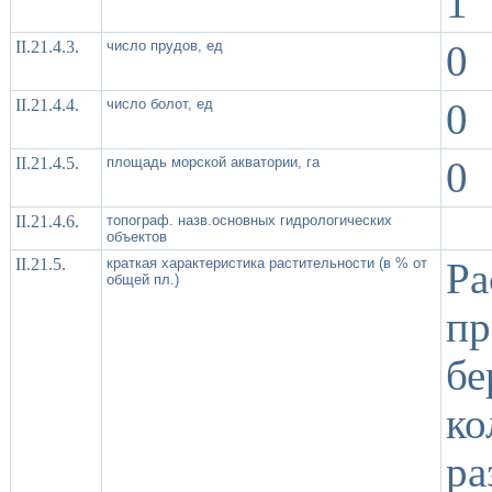
1
II.21.4.3.
число прудов, ед
0
II.21.4.4.
число болот, ед
0
II.21.4.5.
площадь морской акватории, га
0
II.21.4.6.
топограф. назв.основных гидрологических
объектов
II.21.5.
краткая характеристика растительности (в % от
Р
общей пл.)
п
бе
ко
р