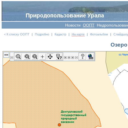
Новости
OOПT
Недропользова
< К списку ООПТ
|
Подробно
|
Кадастр
|
На карте
|
Фотоальбом
|
Слайдшо
Озеро