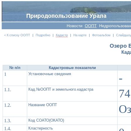
Новости
OOПT
Недропользова
< К списку ООПТ
|
Подробно
|
Кадастр
|
На карте
|
Фотоальбом
|
Слайдшо
Озеро 
Кад
№ п/п
Кадастровые показатели
1
Установочные сведения
-
1.1.
Кад.№ООПТ и земельного.кадастра
74
1.2.
Название ООПТ
Оз
1.3.
Код СОАТО(ОКАТО)
1.4.
Кластерность