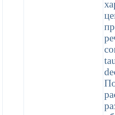
ха
це
пр
р
co
ta
de
П
р
ра