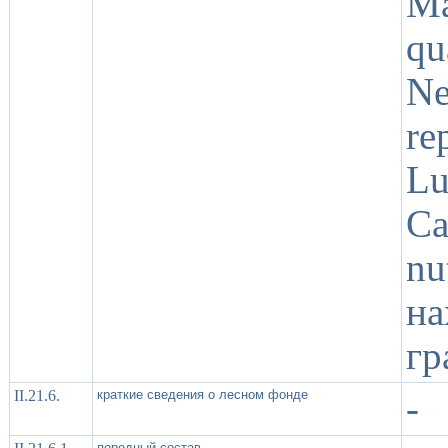
Ma
qu
Ne
re
Lu
Ca
nu
н
гр
II.21.6.
краткие сведения о лесном фонде
-
породный состав