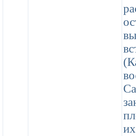
р
о
в
вс
(К
в
Са
з
пл
их