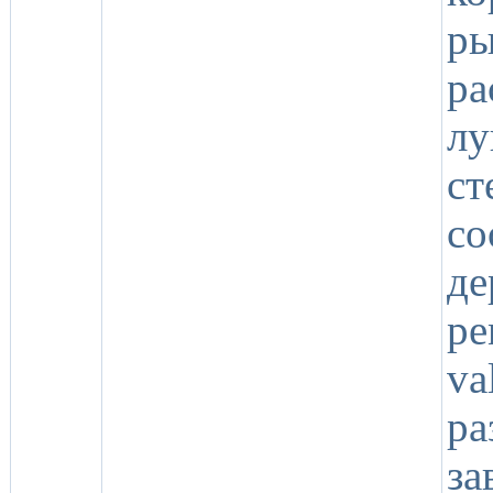
р
р
л
с
с
де
pe
va
р
за