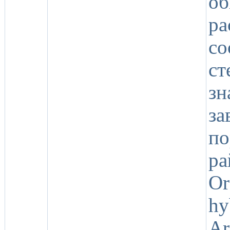
о
р
с
с
з
за
по
р
Or
h
Ar