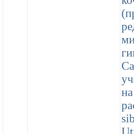
(п
р
ми
ги
Ca
уч
н
р
si
Ut