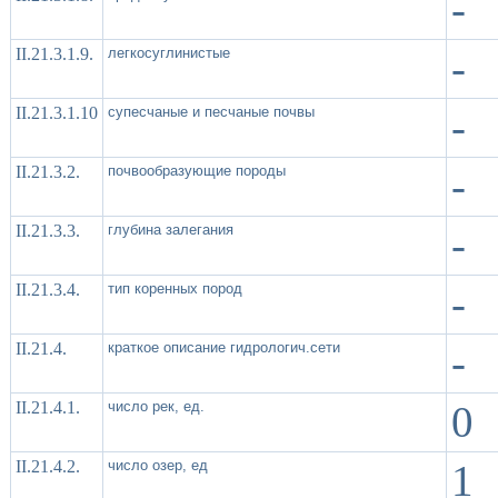
-
II.21.3.1.9.
легкосуглинистые
-
II.21.3.1.10
супесчаные и песчаные почвы
-
II.21.3.2.
почвообразующие породы
-
II.21.3.3.
глубина залегания
-
II.21.3.4.
тип коренных пород
-
II.21.4.
краткое описание гидрологич.сети
-
II.21.4.1.
число рек, ед.
0
II.21.4.2.
число озер, ед
1