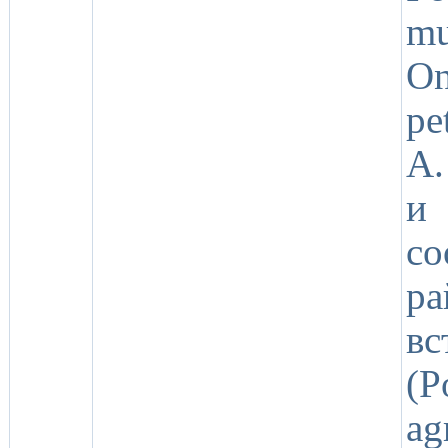
mu
On
pe
A.
и
со
р
вс
(P
a