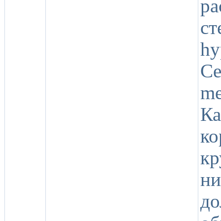
ра
ст
hy
Ce
me
Ка
ко
кр
ни
до