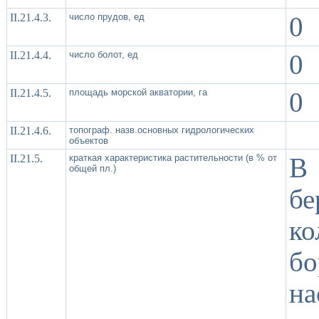
II.21.4.3.
число прудов, ед
0
II.21.4.4.
число болот, ед
0
II.21.4.5.
площадь морской акватории, га
0
II.21.4.6.
топограф. назв.основных гидрологических
объектов
II.21.5.
краткая характеристика растительности (в % от
В 
общей пл.)
бе
к
бо
н