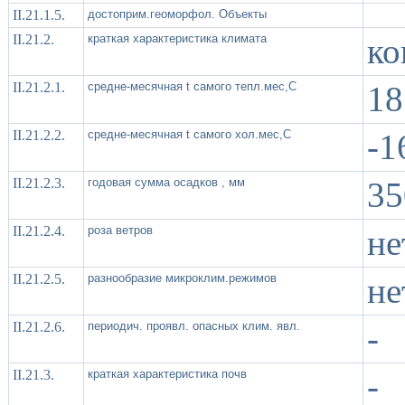
II.21.1.5.
достоприм.геоморфол. Объекты
II.21.2.
краткая характеристика климата
ко
II.21.2.1.
средне-месячная t самого тепл.мес,С
18
II.21.2.2.
средне-месячная t самого хол.мес,С
-1
II.21.2.3.
годовая сумма осадков , мм
35
II.21.2.4.
роза ветров
не
II.21.2.5.
разнообразие микроклим.режимов
не
II.21.2.6.
периодич. проявл. опасных клим. явл.
-
II.21.3.
краткая характеристика почв
-