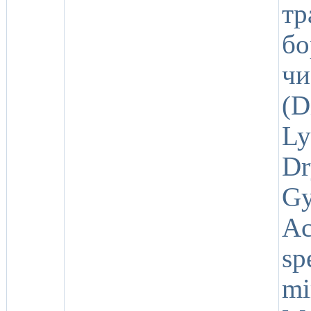
т
б
ч
(D
L
D
G
Ac
sp
mi