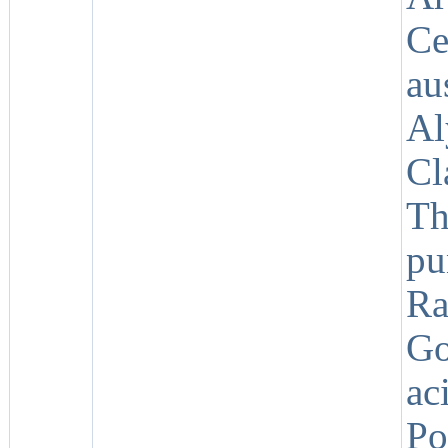
Ce
au
Al
Cl
T
pu
R
Go
ac
Po