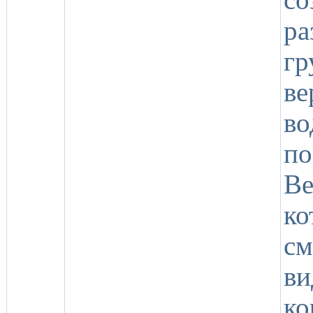
р
г
в
во
по
Be
к
см
ви
ко