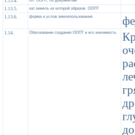
1.13.4.
пл. ООПТ, по документам
1.13.5.
кат.земель из которой образов. ООПТ
1.13.6.
форма и услов.землепользования
фе
1.14.
Обоснование создания ООПТ и его значимость
К
о
ра
л
гр
д
гл
до