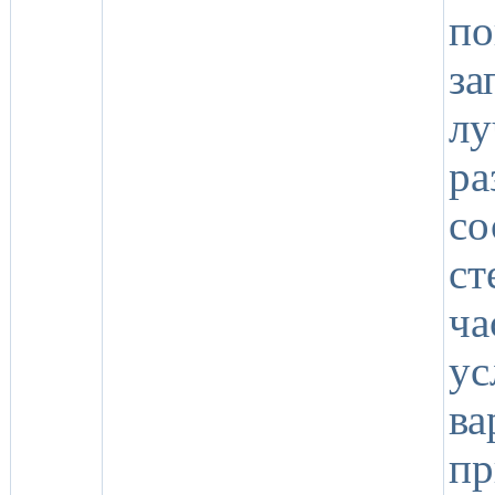
по
з
л
ра
со
с
ч
у
ва
пр