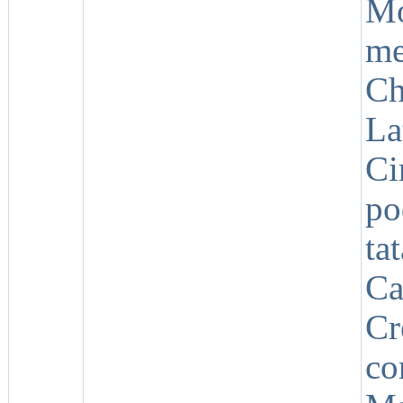
Mo
me
Ch
La
C
p
ta
Ca
C
co