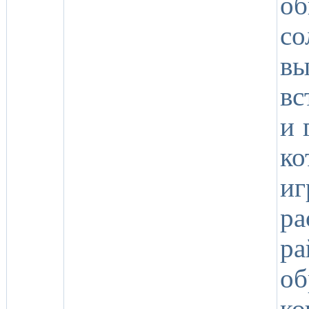
об
со
в
вс
и 
ко
и
ра
ра
о
ко