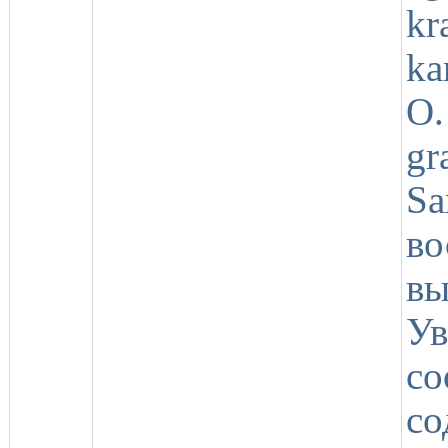
kr
ka
O.
gr
Sa
в
в
У
со
со