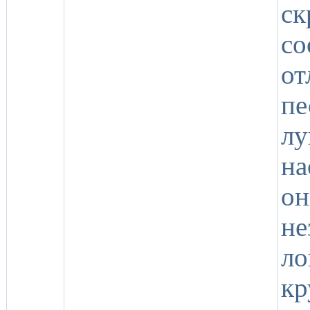
ск
с
о
п
л
на
о
н
ло
кр