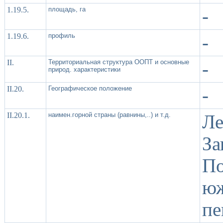
1.19.5.
площадь, га
-
1.19.6.
профиль
-
II.
Территориальная структура ООПТ и основные
-
природ. характеристики
II.20.
Географическое положение
-
II.20.1.
наимен.горной страны (равнины,..) и т.д.
Ле
З
По
юж
пе