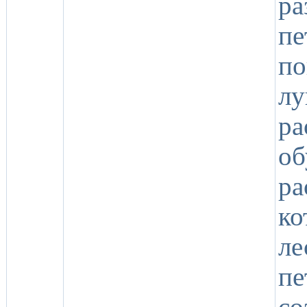
р
пе
п
лу
р
об
р
ко
л
пе
со