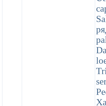
ca
Sa
ря
pa
Da
lo
Tr
se
Pe
Х