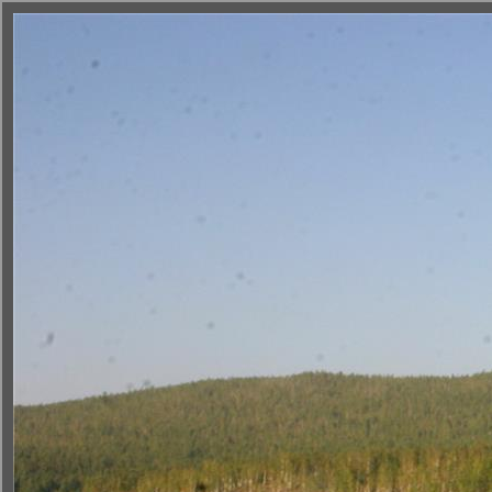
Новости
OOПT
Недропользова
< К списку ООПТ
|
Подробно
|
Кадастр
|
На карте
|
Фотоальбом
|
Слайдшо
Оз
© 2011 Инстит