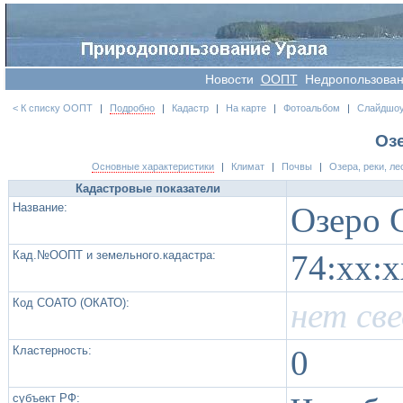
Новости
OOПT
Недропользова
< К списку ООПТ
|
Подробно
|
Кадастр
|
На карте
|
Фотоальбом
|
Слайдшо
Оз
Основные характеристики
|
Климат
|
Почвы
|
Озера, реки, ле
Кадастровые показатели
Название:
Озеро 
Кад.№ООПТ и земельного.кадастра:
74:xx:
Код СОАТО (ОКАТО):
нет св
Кластерность:
0
субъект РФ: