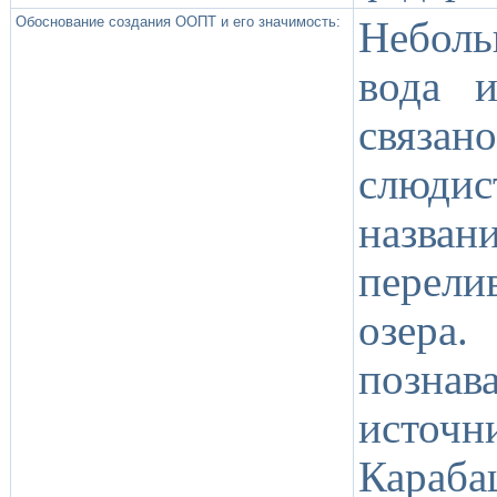
Обоснование создания ООПТ и его значимость:
Небол
вода и
связа
слюди
назван
перели
озера
познав
источ
Караба