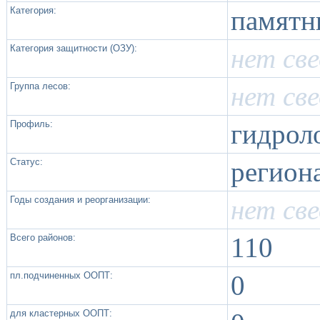
Категория:
памятн
Категория защитности (ОЗУ):
нет св
Группа лесов:
нет св
Профиль:
гидрол
Статус:
регион
Годы создания и реорганизации:
нет св
Всего районов:
110
пл.подчиненных ООПТ:
0
для кластерных ООПТ: