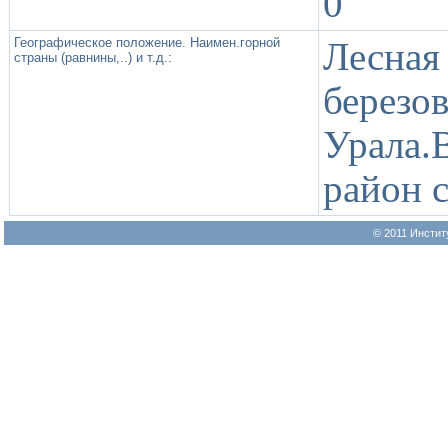
0
Географическое положение. Наимен.горной
Лесна
страны (равнины,..) и т.д.:
березо
Урала.
район 
© 2011 Инстит