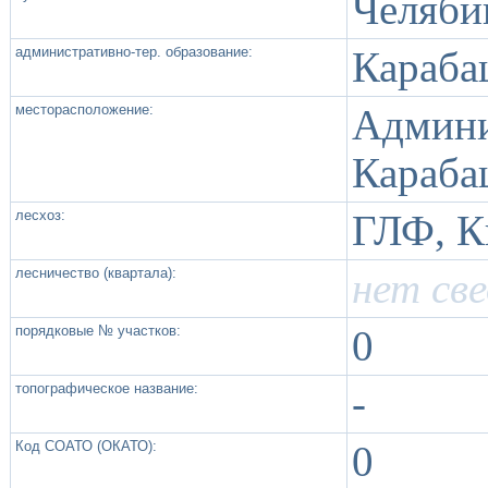
Челяби
административно-тер. образование:
Караба
месторасположение:
Админ
Караба
лесхоз:
ГЛФ, К
лесничество (квартала):
нет св
порядковые № участков:
0
топографическое название:
-
Код СОАТО (ОКАТО):
0