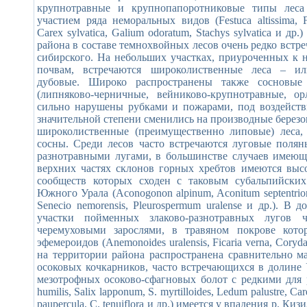
крупнотравные и крупнопапоротниковые типы леса
участием ряда неморальных видов (Festuca altissima, F.
Carex sylvatica, Galium odoratum, Stachys sylvatica и др
района в составе темнохвойных лесов очень редко встр
сибирского. На небольших участках, приуроченных к
почвам, встречаются широколиственные леса – ил
дубовые. Широко распространены также сосновы
(липняково-черничные, вейниково-крупнотравные, ор
сильно нарушены рубками и пожарами, под воздейств
значительной степени сменились на производные берез
широколиственные (преимущественно липовые) леса
сосны. Среди лесов часто встречаются луговые поля
разнотравными лугами, в большинстве случаев имеющ
верхних частях склонов горных хребтов имеются выс
сообществ которых сходен с таковым субальпийски
Южного Урала (Aconogonon alpinum, Aconitum septentrionale,
Senecio nemorensis, Pleurospermum uralense и др.). В
участки пойменных злаково-разнотравных лугов 
черемуховыми зарослями, в травяном покрове кото
эфемероидов (Anemonoides uralensis, Ficaria verna, Coryda
на территории района распространена сравнительно м
осоковых кочкарников, часто встречающихся в долине
мезотрофных осоково-сфагновых болот с редкими для 
humilis, Salix lapponum, S. myrtilloides, Ledum palustre, Car
paupercula, C. tenuiflora и др.) имеется у впадения р. К