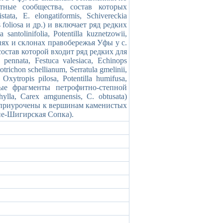
ные сообщества, состав которых
tata, E. elongatiformis, Schivereckia
is foliosa и др.) и включает ряд редких
ntolinifolia, Potentilla kuznetzowii,
ях и склонах правобережья Уфы у с.
остав которой входит ряд редких для
nnata, Festuca valesiaca, Echinops
otrichon schellianum, Serratula gmelinii,
Oxytropis pilosa, Potentilla humifusa,
льные фрагменты петрофитно-степной
lla, Carex amgunensis, C. obtusata)
и приурочены к вершинам каменистых
не-Шигирская Сопка).