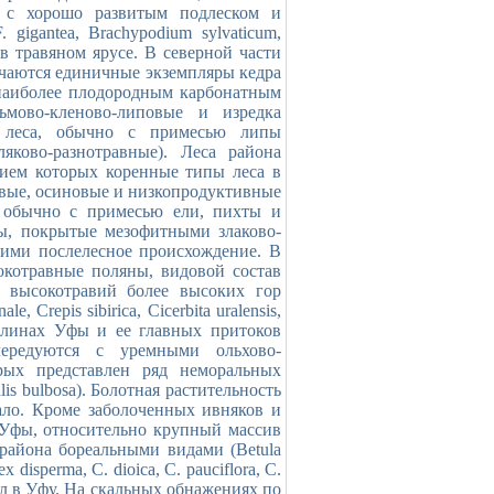
 с хорошо развитым подлеском и
 gigantea, Brachypodium sylvaticum,
.) в травяном ярусе. В северной части
ечаются единичные экземпляры кедра
 наиболее плодородным карбонатным
ьмово-кленово-липовые и изредка
е леса, обычно с примесью липы
ляково-разнотравные). Леса района
ием которых коренные типы леса в
овые, осиновые и низкопродуктивные
, обычно с примесью ели, пихты и
ны, покрытые мезофитными злаково-
ими послелесное происхождение. В
окотравные поляны, видовой состав
х высокотравий более высоких гор
 Crepis sibirica, Cicerbita uralensis,
 долинах Уфы и ее главных притоков
чередуются с уремными ольхово-
рых представлен ряд неморальных
lis bulbosa). Болотная растительность
ало. Кроме заболоченных ивняков и
 Уфы, относительно крупный массив
района бореальными видами (Betula
ex disperma, C. dioica, C. pauciflora, C.
изил в Уфу. На скальных обнажениях по