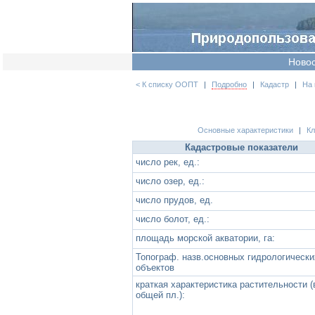
Ново
< К списку ООПТ
|
Подробно
|
Кадастр
|
На 
Основные характеристики
|
К
Кадастровые показатели
число рек, ед.:
число озер, ед.:
число прудов, ед.
число болот, ед.:
площадь морской акватории, га:
Топограф. назв.основных гидрологически
объектов
краткая характеристика растительности (
общей пл.):