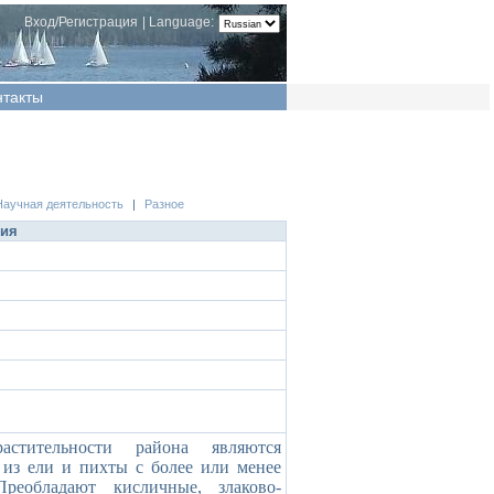
Вход/Регистрация
|
Language:
нтакты
Научная деятельность
|
Разное
ция
стительности района являются
из ели и пихты с более или менее
реобладают кисличные, злаково-