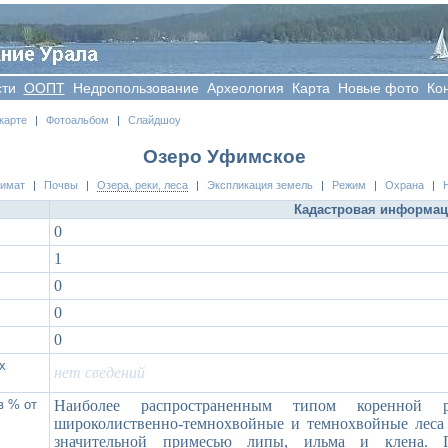
сти
OOПT
Недропользование
Археология
Карта
Новые фото
Ко
карте
|
Фотоальбом
|
Слайдшоу
Озеро Уфимское
лимат
|
Почвы
|
Озера, реки, леса
|
Экспликация земель
|
Режим
|
Охрана
|
Кадастровая информа
0
1
0
0
0
х
нет сведений
в % от
Наиболее распространенным типом коренной ра
широколиственно-темнохвойные и темнохвойные леса 
значительной примесью липы, ильма и клена. П