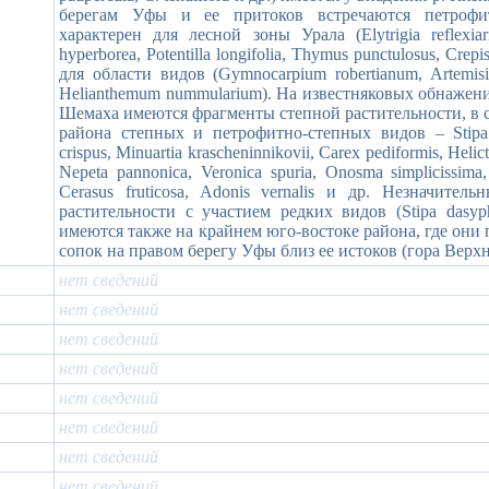
берегам Уфы и ее притоков встречаются петрофит
характерен для лесной зоны Урала (Elytrigia reflexiaris
hyperborea, Potentilla longifolia, Thymus punctulosus, Crep
для области видов (Gymnocarpium robertianum, Artemisia sa
Helianthemum nummularium). На известняковых обнажени
Шемаха имеются фрагменты степной растительности, в с
района степных и петрофитно-степных видов – Stipa pe
crispus, Minuartia krascheninnikovii, Carex pediformis, Helict
Nepeta pannonica, Veronica spuria, Onosma simplicissima, 
Cerasus fruticosa, Adonis vernalis и др. Незначите
растительности с участием редких видов (Stipa dasyphy
имеются также на крайнем юго-востоке района, где он
сопок на правом берегу Уфы близ ее истоков (гора Верх
нет сведений
нет сведений
нет сведений
нет сведений
нет сведений
нет сведений
нет сведений
нет сведений