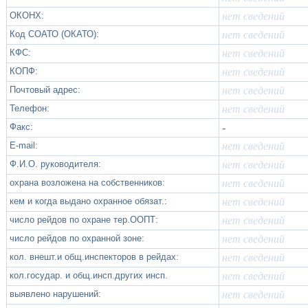
ОКОНХ:
нет сведений
Код СОАТО (ОКАТО):
нет сведений
КФС:
нет сведений
КОПФ:
нет сведений
Почтовый адрес:
нет сведений
Телефон:
нет сведений
Факс:
-
Е-mail:
нет сведений
Ф.И.О. руководителя:
нет сведений
охрана возложена на собственников:
нет сведений
кем и когда выдано охранное обязат.:
нет сведений
число рейдов по охране тер.ООПТ:
нет сведений
число рейдов по охранной зоне:
нет сведений
кол. внешт.и общ.инспекторов в рейдах:
нет сведений
кол.государ. и общ.инсп.других инсп.
нет сведений
выявлено нарушений:
нет сведений