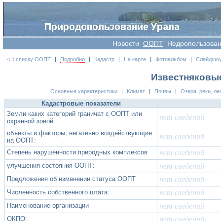
Новости
OOПT
Недропользова
< К списку ООПТ
|
Подробно
|
Кадастр
|
На карте
|
Фотоальбом
|
Слайдшо
Известняковые
Основные характеристики
|
Климат
|
Почвы
|
Озера, реки, ле
Кадастровые показатели
Земли каких категорий граничат с ООПТ или
нет сведений
охранной зоной
объекты и факторы, негативно воздействующие
нет сведений
на ООПТ:
Степень нарушенности природных комплексов
нет сведений
улучшения состояния ООПТ:
нет сведений
Предложения об изменении статуса ООПТ
нет сведений
Численность собственного штата:
нет сведений
Наименование организации
нет сведений
ОКПО:
нет сведений