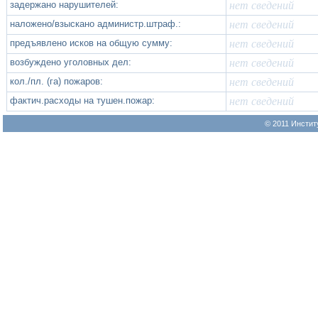
задержано нарушителей:
нет сведений
наложено/взыскано администр.штраф.:
нет сведений
предъявлено исков на общую сумму:
нет сведений
возбуждено уголовных дел:
нет сведений
кол./пл. (га) пожаров:
нет сведений
фактич.расходы на тушен.пожар:
нет сведений
© 2011 Инстит