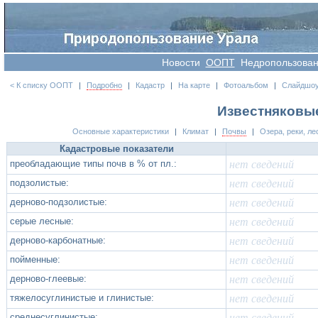
Новости
OOПT
Недропользова
< К списку ООПТ
|
Подробно
|
Кадастр
|
На карте
|
Фотоальбом
|
Слайдшо
Известняковые
Основные характеристики
|
Климат
|
Почвы
|
Озера, реки, ле
Кадастровые показатели
преобладающие типы почв в % от пл.:
нет сведений
подзолистые:
нет сведений
дерново-подзолистые:
нет сведений
серые лесные:
нет сведений
дерново-карбонатные:
нет сведений
пойменные:
нет сведений
дерново-глеевые:
нет сведений
тяжелосуглинистые и глинистые:
нет сведений
среднесуглинистые:
нет сведений