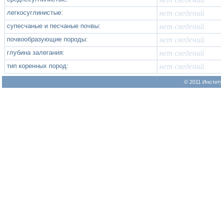
легкосуглинистые:
нет сведений
супесчаные и песчаные почвы:
нет сведений
почвообразующие породы:
нет сведений
глубина залегания:
нет сведений
тип коренных пород:
нет сведений
© 2011 Инстит