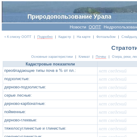
Новости
OOПT
Недропользова
< К списку ООПТ
|
Подробно
|
Кадастр
|
На карте
|
Фотоальбом
|
Слайдшо
Стратот
Основные характеристики
|
Климат
|
Почвы
|
Озера, реки, ле
Кадастровые показатели
преобладающие типы почв в % от пл.:
нет сведений
подзолистые:
нет сведений
дерново-подзолистые:
нет сведений
серые лесные:
нет сведений
дерново-карбонатные:
нет сведений
пойменные:
нет сведений
дерново-глеевые:
нет сведений
тяжелосуглинистые и глинистые:
нет сведений
среднесуглинистые:
нет сведений