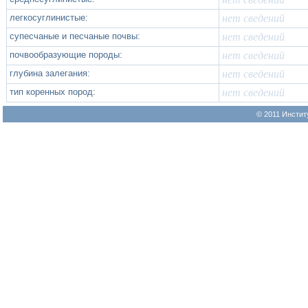
легкосуглинистые:
нет сведений
супесчаные и песчаные почвы:
нет сведений
почвообразующие породы:
нет сведений
глубина залегания:
нет сведений
тип коренных пород:
нет сведений
© 2011 Инстит