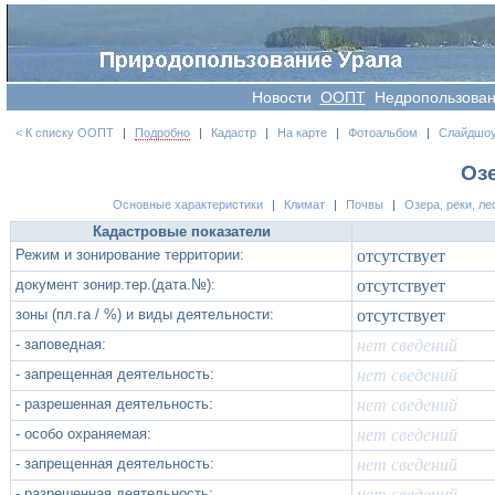
Новости
OOПT
Недропользова
< К списку ООПТ
|
Подробно
|
Кадастр
|
На карте
|
Фотоальбом
|
Слайдшо
Оз
Основные характеристики
|
Климат
|
Почвы
|
Озера, реки, ле
Кадастровые показатели
Режим и зонирование территории:
отсутствует
документ зонир.тер.(дата.№):
отсутствует
зоны (пл.га / %) и виды деятельности:
отсутствует
- заповедная:
нет сведений
- запрещенная деятельность:
нет сведений
- разрешенная деятельность:
нет сведений
- особо охраняемая:
нет сведений
- запрещенная деятельность:
нет сведений
- разрешенная деятельность:
нет сведений