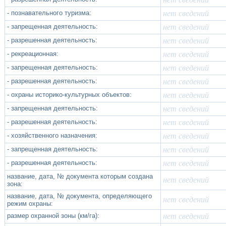
- познавательного туризма:
нет сведений
- запрещенная деятельность:
нет сведений
- разрешенная деятельность:
нет сведений
- рекреационная:
нет сведений
- запрещенная деятельность:
нет сведений
- разрешенная деятельность:
нет сведений
- охраны историко-культурных объектов:
нет сведений
- запрещенная деятельность:
нет сведений
- разрешенная деятельность:
нет сведений
- хозяйственного назначения:
нет сведений
- запрещенная деятельность:
нет сведений
- разрешенная деятельность:
нет сведений
название, дата, № документа которым создана
нет сведений
зона:
название, дата, № документа, определяющего
нет сведений
режим охраны:
размер охранной зоны (км/га):
нет сведений