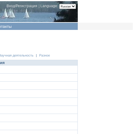
Вход/Регистрация
|
Language:
нтакты
Научная деятельность
|
Разное
ция