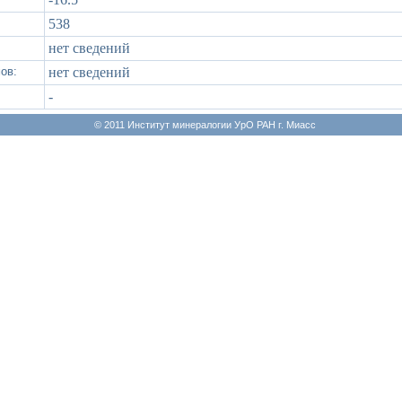
538
нет сведений
ов:
нет сведений
-
© 2011 Институт минералогии УрО РАН г. Миасс