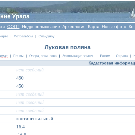
сти
OOПT
Недропользование
Археология
Карта
Новые фото
Ко
карте
|
Фотоальбом
|
Слайдшоу
Луковая поляна
лимат
|
Почвы
|
Озера, реки, леса
|
Экспликация земель
|
Режим
|
Охрана
|
Кадастровая информа
нет сведений
450
450
нет сведений
нет сведений
нет сведений
континентальный
16.4
-16.5