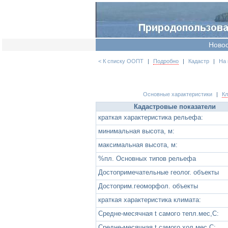
Ново
< К списку ООПТ
|
Подробно
|
Кадастр
|
На 
Основные характеристики
|
К
Кадастровые показатели
краткая характеристика рельефа:
минимальная высота, м:
максимальная высота, м:
%пл. Основных типов рельефа
Достопримечательные геолог. объекты
Достоприм.геоморфол. объекты
краткая характеристика климата:
Средне-месячная t самого тепл.мес,С:
Средне-месячная t самого хол.мес,С: