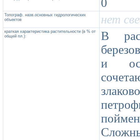
0
Топограф. назв.основных гидрологических
нет св
объектов
краткая характеристика растительности (в % от
В рас
общей пл.):
березо
и ос
сочета
злако
петро
поймен
Сложны