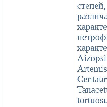
степей
разли
харак
петроф
харак
Aizops
Artemi
Centaur
Tanac
tortuos