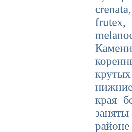
crenat
frutex,
melan
Камен
корен
круты
нижние
края б
заняты
район