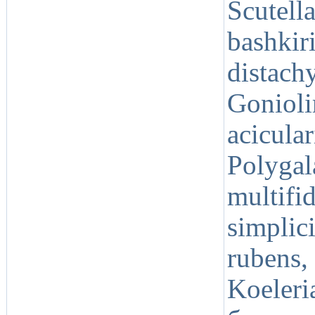
Scute
bashkir
distac
Gonio
acicul
Polyga
multifi
simplic
rubens
Koeler