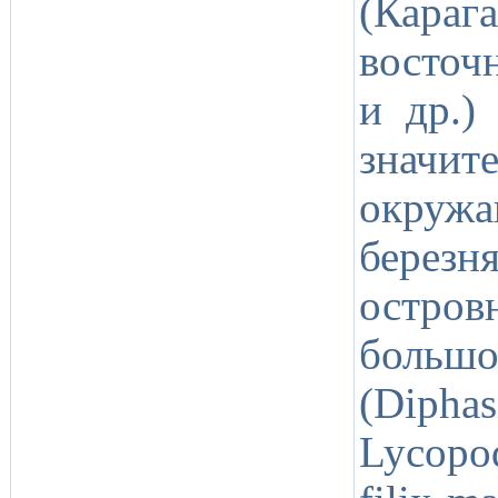
(Кара
восточ
и др.)
значи
окру
берез
остро
больш
(Diph
Lycopo