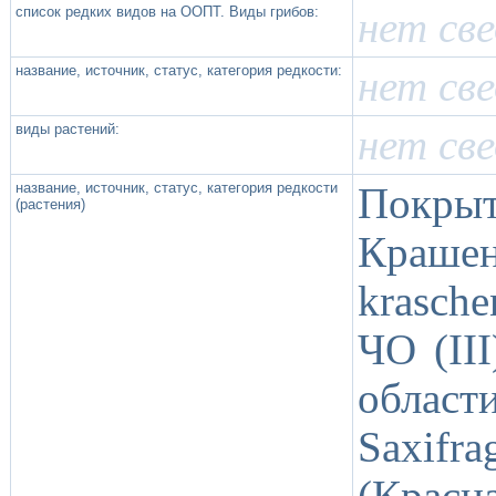
список редких видов на ООПТ. Виды грибов:
нет св
название, источник, статус, категория редкости:
нет св
виды растений:
нет св
название, источник, статус, категория редкости
Покр
(растения)
Краше
krasche
ЧО (II
област
Saxifra
(Красн