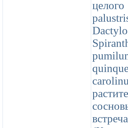
целого
palus
Dactylo
Spira
pumilu
quinqu
carol
растит
соснов
встре