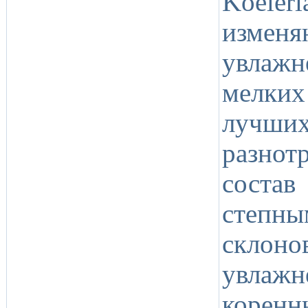
Koeler
измен
увлажн
мелких
лучши
разно
соста
степны
склон
увлаж
коренн