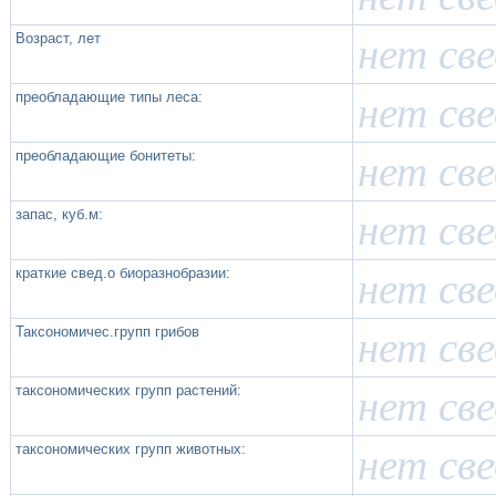
Возраст, лет
нет св
преобладающие типы леса:
нет св
преобладающие бонитеты:
нет св
запас, куб.м:
нет св
краткие свед.о биоразнобразии:
нет св
Таксономичес.групп грибов
нет св
таксономических групп растений:
нет св
таксономических групп животных:
нет св