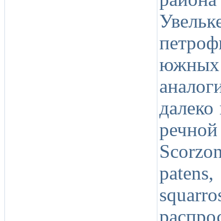
Увельк
петро
южных 
аналог
далеко
речной
Scorzon
patens,
squar
распро