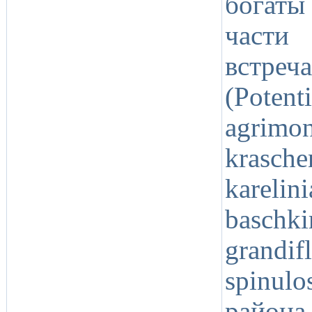
богаты
части
встре
(Poten
agri
krasc
kareli
basc
grandif
spinul
района