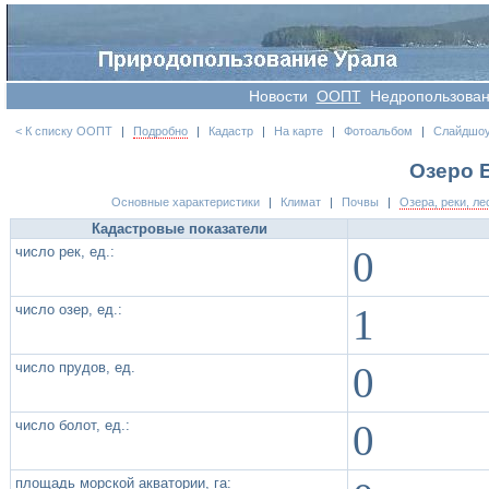
Новости
OOПT
Недропользова
< К списку ООПТ
|
Подробно
|
Кадастр
|
На карте
|
Фотоальбом
|
Слайдшо
Озеро 
Основные характеристики
|
Климат
|
Почвы
|
Озера, реки, ле
Кадастровые показатели
число рек, ед.:
0
число озер, ед.:
1
число прудов, ед.
0
число болот, ед.:
0
площадь морской акватории, га: