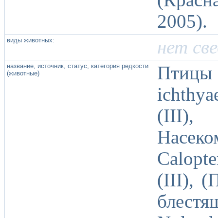
2005).
виды животных:
нет св
название, источник, статус, категория редкости
Птицы 
(животные)
ichthya
(III)
Насек
Calopt
(III), 
блестя