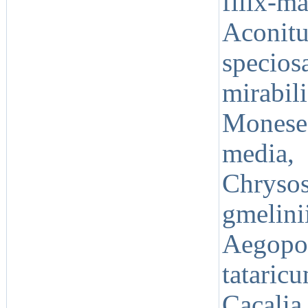
filix-
Aconit
specio
mirabi
Monese
media
Chrysos
gmelinii
Aegopo
tatari
Cacali