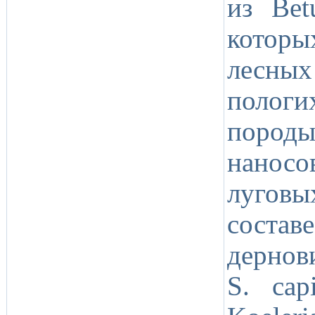
из Bet
которы
лесных
полог
пород
наносо
луговы
состав
дернов
S. capi