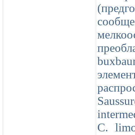
(предг
сооб
мелко
преобл
buxba
элеме
распро
Saussu
interme
C. limo