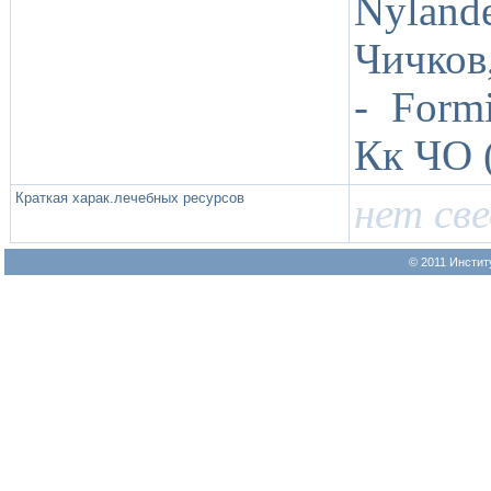
Nylande
Чичков
- Formi
Кк ЧО (
Краткая харак.лечебных ресурсов
нет св
© 2011 Инстит