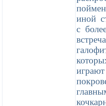
поймен
иной с
с боле
встреч
галоф
котор
играют
покров
глав
кочка