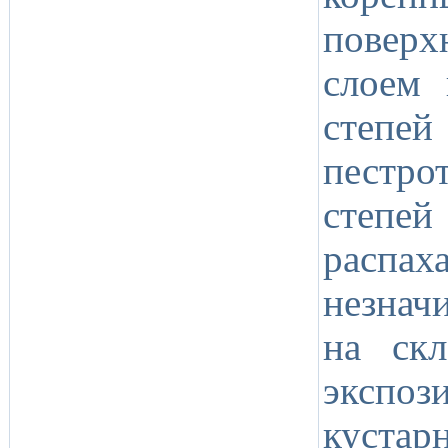
повер
слоем 
степе
пестро
степе
распах
незнач
на ск
экспоз
куста