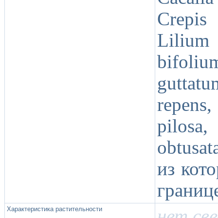
Crepis 
Lilium
bifoliu
guttatu
repens,
pilosa,
obtusat
из кот
границ
Характеристика растительности
нет св