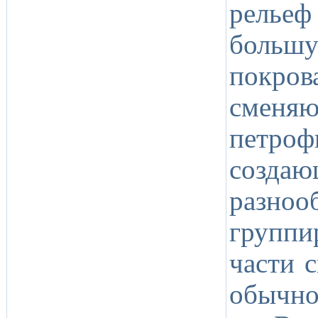
релье
больш
покро
сменяю
петро
созда
разн
групп
части 
обычно