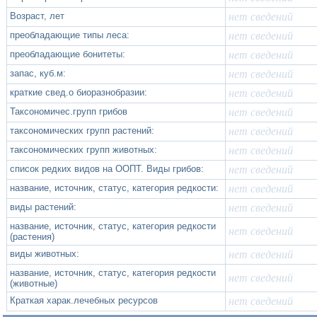
Возраст, лет
нет сведений
преобладающие типы леса:
нет сведений
преобладающие бонитеты:
нет сведений
запас, куб.м:
нет сведений
краткие свед.о биоразнобразии:
нет сведений
Таксономичес.групп грибов
нет сведений
таксономических групп растений:
нет сведений
таксономических групп животных:
нет сведений
список редких видов на ООПТ. Виды грибов:
нет сведений
название, источник, статус, категория редкости:
нет сведений
виды растений:
нет сведений
название, источник, статус, категория редкости
нет сведений
(растения)
виды животных:
нет сведений
название, источник, статус, категория редкости
нет сведений
(животные)
Краткая харак.лечебных ресурсов
нет сведений