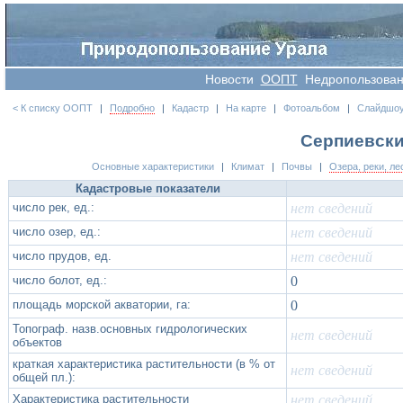
Новости
OOПT
Недропользова
< К списку ООПТ
|
Подробно
|
Кадастр
|
На карте
|
Фотоальбом
|
Слайдшо
Серпиевски
Основные характеристики
|
Климат
|
Почвы
|
Озера, реки, ле
Кадастровые показатели
число рек, ед.:
нет сведений
число озер, ед.:
нет сведений
число прудов, ед.
нет сведений
число болот, ед.:
0
площадь морской акватории, га:
0
Топограф. назв.основных гидрологических
нет сведений
объектов
краткая характеристика растительности (в % от
нет сведений
общей пл.):
Характеристика растительности
нет сведений