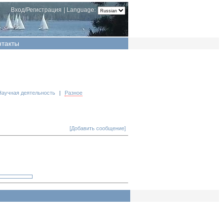
Вход/Регистрация
|
Language:
нтакты
Научная деятельность
|
Разное
[Добавить сообщение]