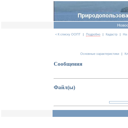
Ново
< К списку ООПТ
|
Подробно
|
Кадастр
|
На 
Основные характеристики
|
К
Сообщения
Файл(ы)