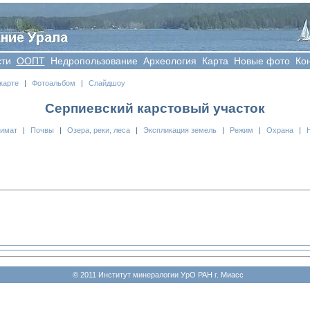
сти
OOПT
Недропользование
Археология
Карта
Новые фото
Ко
карте
|
Фотоальбом
|
Слайдшоу
Серпиевский карстовый участок
лимат
|
Почвы
|
Озера, реки, леса
|
Экспликация земель
|
Режим
|
Охрана
|
© 2011 Институт минералогии УрО РАН г. Миасс