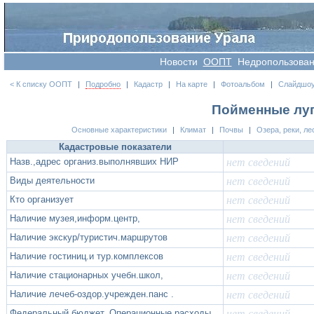
Новости
OOПT
Недропользова
< К списку ООПТ
|
Подробно
|
Кадастр
|
На карте
|
Фотоальбом
|
Слайдшо
Пойменные луга
Основные характеристики
|
Климат
|
Почвы
|
Озера, реки, ле
Кадастровые показатели
Назв.,адрес организ.выполнявших НИР
нет сведений
Виды деятельности
нет сведений
Кто организует
нет сведений
Наличие музея,информ.центр,
нет сведений
Наличие экскур/туристич.маршрутов
нет сведений
Наличие гостиниц.и тур.комплексов
нет сведений
Наличие стационарных учебн.школ,
нет сведений
Наличие лечеб-оздор.учрежден.панс .
нет сведений
Федеральный бюджет. Операционные расходы
нет сведений