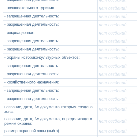
- познавательного туризма:
нет сведений
- запрещенная деятельность:
нет сведений
- разрешенная деятельность:
нет сведений
- рекреационная:
нет сведений
- запрещенная деятельность:
нет сведений
- разрешенная деятельность:
нет сведений
- охраны историко-культурных объектов:
нет сведений
- запрещенная деятельность:
нет сведений
- разрешенная деятельность:
нет сведений
- хозяйственного назначения:
нет сведений
- запрещенная деятельность:
нет сведений
- разрешенная деятельность:
нет сведений
название, дата, № документа которым создана
нет сведений
зона:
название, дата, № документа, определяющего
нет сведений
режим охраны:
размер охранной зоны (км/га):
нет сведений