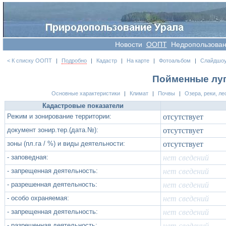
Новости
OOПT
Недропользова
< К списку ООПТ
|
Подробно
|
Кадастр
|
На карте
|
Фотоальбом
|
Слайдшо
Пойменные луга
Основные характеристики
|
Климат
|
Почвы
|
Озера, реки, ле
Кадастровые показатели
Режим и зонирование территории:
отсутствует
документ зонир.тер.(дата.№):
отсутствует
зоны (пл.га / %) и виды деятельности:
отсутствует
- заповедная:
нет сведений
- запрещенная деятельность:
нет сведений
- разрешенная деятельность:
нет сведений
- особо охраняемая:
нет сведений
- запрещенная деятельность:
нет сведений
- разрешенная деятельность:
нет сведений