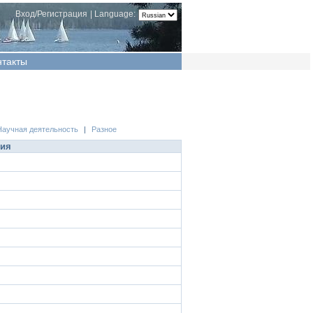
Вход/Регистрация
|
Language:
нтакты
Научная деятельность
|
Разное
ция