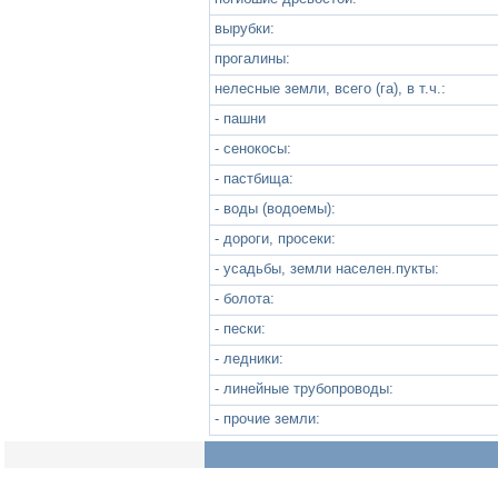
вырубки:
прогалины:
нелесные земли, всего (га), в т.ч.:
- пашни
- сенокосы:
- пастбища:
- воды (водоемы):
- дороги, просеки:
- усадьбы, земли населен.пукты:
- болота:
- пески:
- ледники:
- линейные трубопроводы:
- прочие земли: