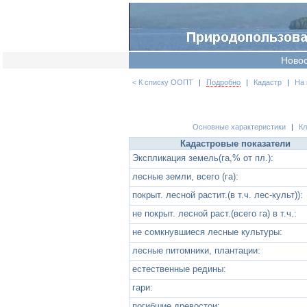
Ново
< К списку ООПТ
|
Подробно
|
Кадастр
|
На 
Основные характеристики
|
К
Кадастровые показатели
Экспликация земель(га,% от пл.):
лесные земли, всего (га):
покрыт. лесной растит.(в т.ч. лес-культ)):
не покрыт. лесной раст.(всего га) в т.ч.:
не сомкнувшиеся лесные культуры:
лесные питомники, плантации:
естественные редины:
гари:
погибшие древостои: