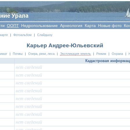
сти
OOПT
Недропользование
Археология
Карта
Новые фото
Ко
карте
|
Фотоальбом
|
Слайдшоу
Карьер Андрее-Юльевский
лимат
|
Почвы
|
Озера, реки, леса
|
Экспликация земель
|
Режим
|
Охрана
|
Кадастровая информа
нет сведений
нет сведений
нет сведений
нет сведений
нет сведений
нет сведений
нет сведений
нет сведений
нет сведений