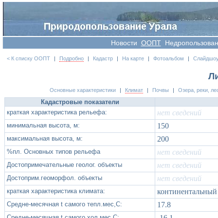
Новости
OOПT
Недропользова
< К списку ООПТ
|
Подробно
|
Кадастр
|
На карте
|
Фотоальбом
|
Слайдшо
Л
Основные характеристики
|
Климат
|
Почвы
|
Озера, реки, ле
Кадастровые показатели
краткая характеристика рельефа:
нет сведений
минимальная высота, м:
150
максимальная высота, м:
200
%пл. Основных типов рельефа
нет сведений
Достопримечательные геолог. объекты
нет сведений
Достоприм.геоморфол. объекты
нет сведений
краткая характеристика климата:
континентальный
Средне-месячная t самого тепл.мес,С:
17.8
Средне-месячная t самого хол.мес,С:
-16.1