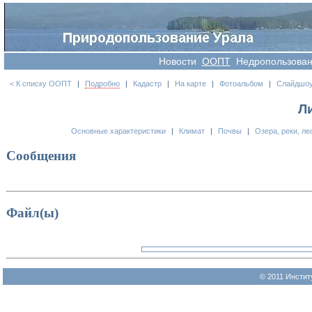
Новости
OOПT
Недропользова
< К списку ООПТ
|
Подробно
|
Кадастр
|
На карте
|
Фотоальбом
|
Слайдшо
Л
Основные характеристики
|
Климат
|
Почвы
|
Озера, реки, ле
Сообщения
Файл(ы)
© 2011 Инстит