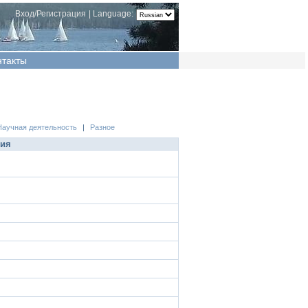
Вход/Регистрация
|
Language:
нтакты
Научная деятельность
|
Разное
ция