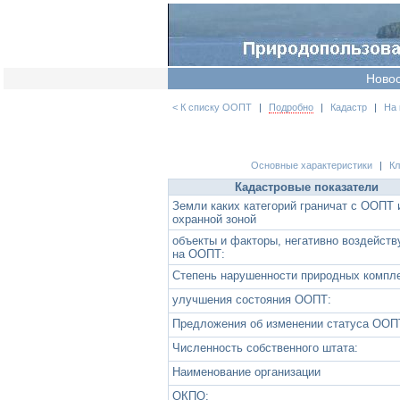
Ново
< К списку ООПТ
|
Подробно
|
Кадастр
|
На 
Основные характеристики
|
К
Кадастровые показатели
Земли каких категорий граничат с ООПТ 
охранной зоной
объекты и факторы, негативно воздейст
на ООПТ:
Степень нарушенности природных компл
улучшения состояния ООПТ:
Предложения об изменении статуса ООП
Численность собственного штата:
Наименование организации
ОКПО: