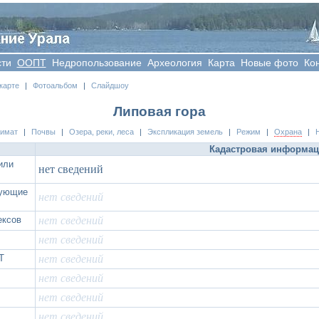
сти
OOПT
Недропользование
Археология
Карта
Новые фото
Ко
карте
|
Фотоальбом
|
Слайдшоу
Липовая гора
лимат
|
Почвы
|
Озера, реки, леса
|
Экспликация земель
|
Режим
|
Охрана
|
Кадастровая информа
или
нет сведений
вующие
нет сведений
ексов
нет сведений
нет сведений
Т
нет сведений
нет сведений
нет сведений
нет сведений