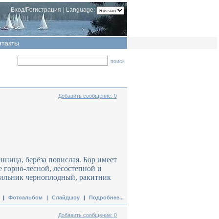
Вход/Регистрация
|
Language:
нтакты
поиск
Добавить сообщение: 0
енница, берёза повислая. Бор имеет
 горно-лесной, лесостепной и
изильник черноплодный, ракитник
|
Фотоальбом
|
Слайдшоу
|
Подробнее...
Добавить сообщение: 0