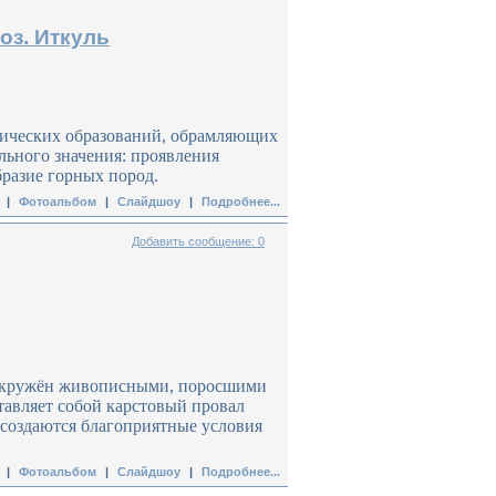
оз. Иткуль
фических образований, обрамляющих
ьного значения: проявления
бразие горных пород.
|
Фотоальбом
|
Слайдшоу
|
Подробнее...
Добавить сообщение: 0
 Окружён живописными, поросшими
ставляет собой карстовый провал
 создаются благоприятные условия
|
Фотоальбом
|
Слайдшоу
|
Подробнее...