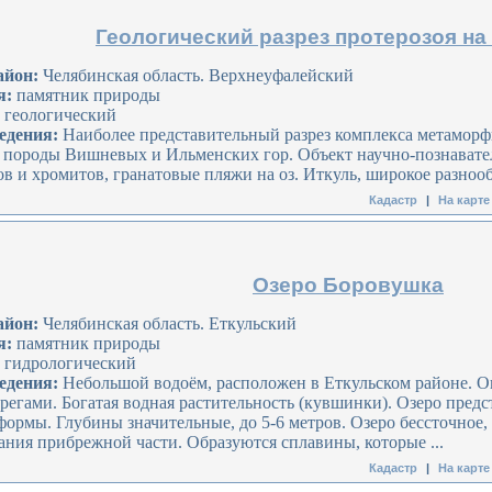
Геологический разрез протерозоя на 
айон:
Челябинская область. Верхнеуфалейский
я:
памятник природы
геологический
едения:
Наиболее представительный разрез комплекса метамор
породы Вишневых и Ильменских гор. Объект научно-познавател
в и хромитов, гранатовые пляжи на оз. Иткуль, широкое разноо
Кадастр
|
На карте
Озеро Боровушка
айон:
Челябинская область. Еткульский
я:
памятник природы
гидрологический
едения:
Небольшой водоём, расположен в Еткульском районе.
ерегами. Богатая водная растительность (кувшинки). Озеро пред
формы. Глубины значительные, до 5-6 метров. Озеро бессточное,
тания прибрежной части. Образуются сплавины, которые ...
Кадастр
|
На карте