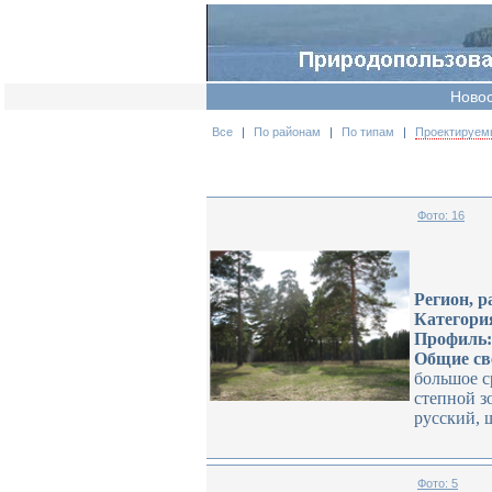
Ново
Все
|
По районам
|
По типам
|
Проектируе
Фото: 16
Регион, р
Категори
Профиль:
Общие св
большое с
степной з
русский, 
Фото: 5