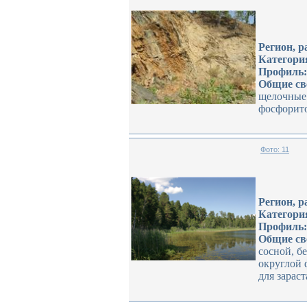
Регион, р
Категори
Профиль:
Общие св
щелочные 
фосфорито
Фото: 11
Регион, р
Категори
Профиль:
Общие св
сосной, б
округлой 
для зарас