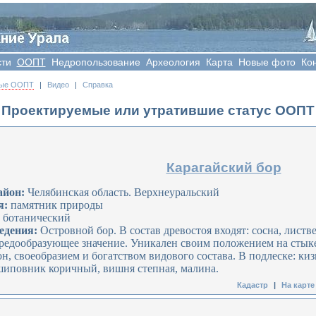
сти
OOПT
Недропользование
Археология
Карта
Новые фото
Ко
мые ООПТ
|
Видео
|
Справка
Проектируемые или утратившие статус ООПТ
Карагайский бор
айон:
Челябинская область. Верхнеуральский
я:
памятник природы
ботанический
едения:
Островной бор. В состав древостоя входят: сосна, листв
редообразующее значение. Уникален своим положением на стыке
он, своеобразием и богатством видового состава. В подлеске: к
шиповник коричный, вишня степная, малина.
Кадастр
|
На карте