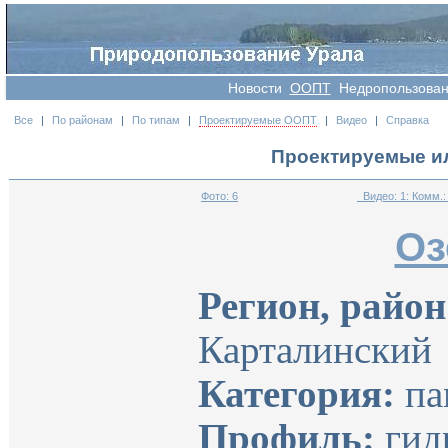
Новости
OOПT
Недропользова
Все
|
По районам
|
По типам
|
Проектируемые ООПТ
|
Видео
|
Справка
Проектируемые и
Фото: 6
Видео: 1: Комм.:
Оз
Регион, район
Карталинский
Категория:
па
Профиль:
гид