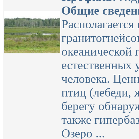
Общие сведен
Располагается 
гранитогнейсов
океанической п
естественных 
человека. Ценн
птиц (лебеди, 
берегу обнару
также гиперба
Озеро ...