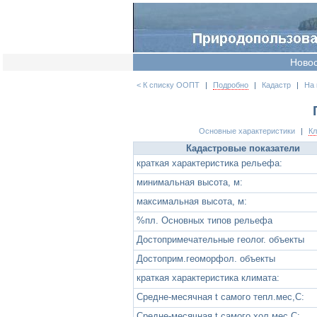
Ново
< К списку ООПТ
|
Подробно
|
Кадастр
|
На 
Основные характеристики
|
К
Кадастровые показатели
краткая характеристика рельефа:
минимальная высота, м:
максимальная высота, м:
%пл. Основных типов рельефа
Достопримечательные геолог. объекты
Достоприм.геоморфол. объекты
краткая характеристика климата:
Средне-месячная t самого тепл.мес,С:
Средне-месячная t самого хол.мес,С: