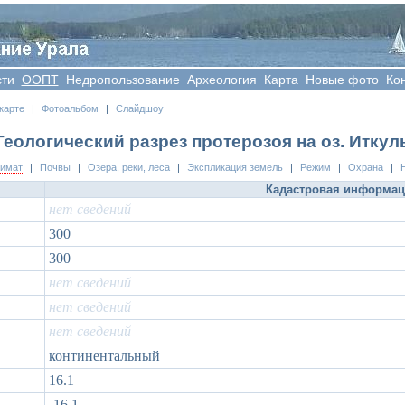
сти
OOПT
Недропользование
Археология
Карта
Новые фото
Ко
карте
|
Фотоальбом
|
Слайдшоу
Геологический разрез протерозоя на оз. Иткул
лимат
|
Почвы
|
Озера, реки, леса
|
Экспликация земель
|
Режим
|
Охрана
|
Кадастровая информа
нет сведений
300
300
нет сведений
нет сведений
нет сведений
континентальный
16.1
-16.1