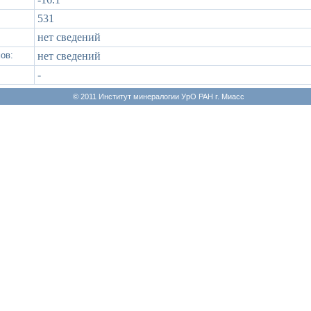
531
нет сведений
ов:
нет сведений
-
© 2011 Институт минералогии УрО РАН г. Миасс