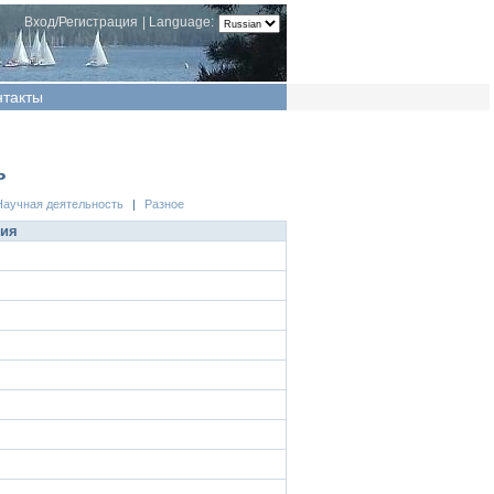
Вход/Регистрация
|
Language:
нтакты
ь
Научная деятельность
|
Разное
ция