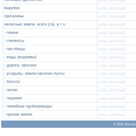
вырубки:
нет сведений
прогалины:
нет сведений
нелесные земли, всего (га), в т.ч.:
нет сведений
- пашни
нет сведений
- сенокосы:
нет сведений
- пастбища:
нет сведений
- воды (водоемы):
нет сведений
- дороги, просеки:
нет сведений
- усадьбы, земли населен.пукты:
нет сведений
- болота:
нет сведений
- пески:
нет сведений
- ледники:
нет сведений
- линейные трубопроводы:
нет сведений
- прочие земли:
нет сведений
© 2011 Инстит