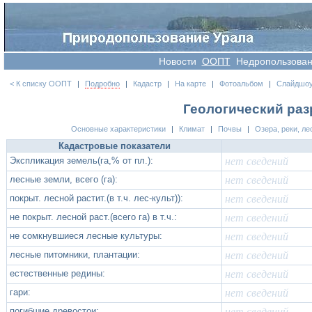
Новости
OOПT
Недропользова
< К списку ООПТ
|
Подробно
|
Кадастр
|
На карте
|
Фотоальбом
|
Слайдшо
Геологический разр
Основные характеристики
|
Климат
|
Почвы
|
Озера, реки, ле
Кадастровые показатели
Экспликация земель(га,% от пл.):
нет сведений
лесные земли, всего (га):
нет сведений
покрыт. лесной растит.(в т.ч. лес-культ)):
нет сведений
не покрыт. лесной раст.(всего га) в т.ч.:
нет сведений
не сомкнувшиеся лесные культуры:
нет сведений
лесные питомники, плантации:
нет сведений
естественные редины:
нет сведений
гари:
нет сведений
погибшие древостои:
нет сведений