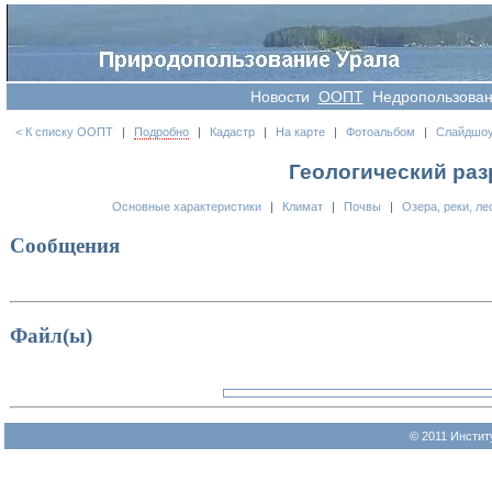
Новости
OOПT
Недропользова
< К списку ООПТ
|
Подробно
|
Кадастр
|
На карте
|
Фотоальбом
|
Слайдшо
Геологический разр
Основные характеристики
|
Климат
|
Почвы
|
Озера, реки, ле
Сообщения
Файл(ы)
© 2011 Инстит